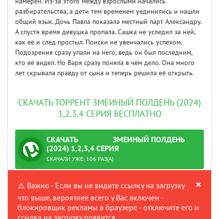
намерен. Из-за этого между взрослыми начались
разбирательства, а дети тем временем уединились и нашли
общий язык. Дочь Павла показала местный парт Александру.
А спустя время девушка пропала. Сашка не уследил за ней,
как её и след простыл. Поиски не увенчались успехом.
Подозрения сразу упали на него, ведь он был последним,
кто её видел. Но Варя сразу поняла в чём дело. Она много
лет скрывала правду от сына и теперь решила её открыть.
СКАЧАТЬ ТОРРЕНТ ЗМЕИНЫЙ ПОЛДЕНЬ (2024)
1,2,3,4 СЕРИЯ БЕСПЛАТНО
СКАЧАТЬ
ЗМЕИНЫЙ ПОЛДЕНЬ
ТОРРЕНТ
(2024) 1,2,3,4 СЕРИЯ
ПРОВЕРЕНО
СКАЧАЛИ УЖЕ: 106 РАЗ(А)
×
⚠️ Важно - Если вы не видите ссылку на загрузку
что выше, вероятнее всего у Вас включен -
блокировщик рекламы в браузере - отключите его и
ссылка на загрузку появится.