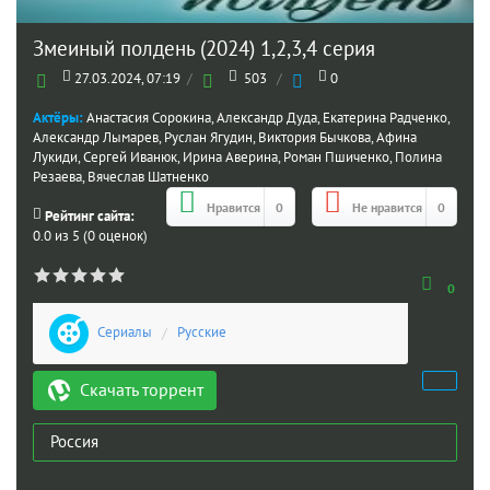
Змеиный полдень (2024) 1,2,3,4 серия
27.03.2024, 07:19
/
503
/
0
Актёры:
Анастасия Сорокина, Александр Дуда, Екатерина Радченко,
Александр Лымарев, Руслан Ягудин, Виктория Бычкова, Афина
Лукиди, Сергей Иванюк, Ирина Аверина, Роман Пшиченко, Полина
Резаева, Вячеслав Шатненко
Нравится
0
Не нравится
0
Рейтинг сайта:
0.0 из 5 (0 оценок)
0
Сериалы
/
Русские
Скачать торрент
Россия