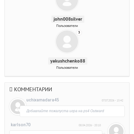
john008silver
Пользователи
3
yakushchenko88
Пользователи
КОММЕНТАРИИ
uchixamadara45
07.07.2026 - 15:42
Добавлайте пожалуста игра на ps4 Outward
karlson70
08.04.2026 - 20:10