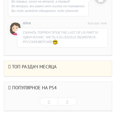
Во-первых, сезон не второй, а первый!
Во-вторых, все равно нет ссылки на скачивание.
Вы либо залейте обещанное, либо удалите
раздачу.
Обидно, что время потерял на выяснение
alina
30.03.2026 - 09:40
причины)))
СКАЧАТЬ ТОРРЕНТ [PS4] THE LAST OF US PART II /
ОДНИ ИЗ НАС: ЧАСТЬ II (2) (2020) [1.09] [REPACK,
РУССКАЯ ВЕРСИЯ]
ТОП РАЗДАЧ МЕСЯЦА
ПОПУЛЯРНОЕ НА PS4