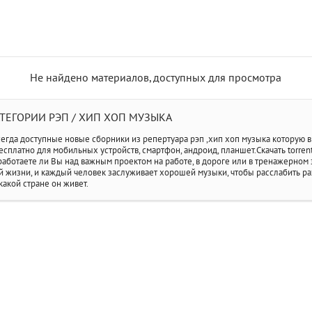
Не найдено материалов, доступных для просмотра
ТЕГОРИИ РЭП / ХИП ХОП МУЗЫКА
егда доступные новые сборники из репертуара рэп ,хип хоп музыка которую в
есплатно для мобильных устройств, смартфон, андроид, планшет.Скачать torrent
 работаете ли Вы над важным проектом на работе, в дороге или в тренажерном 
й жизни, и каждый человек заслуживает хорошей музыки, чтобы расслабить раз
 какой стране он живет.
МО
ВЗ