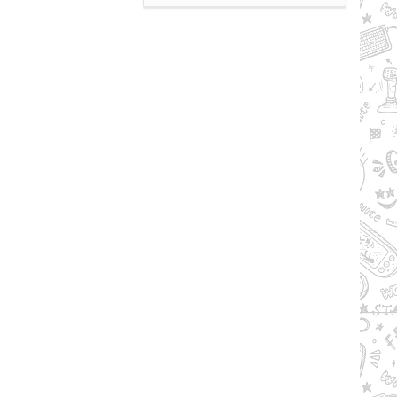
Рейтинг
2.1/из 5
50.34 GB
LL AND BONES (2024) PC |
PACK