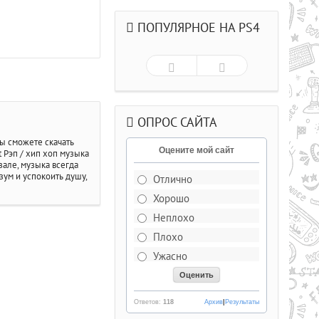
ПОПУЛЯРНОЕ НА PS4
ОПРОС САЙТА
ы сможете скачать
Оцените мой сайт
 Рэп / хип хоп музыка
зале, музыка всегда
ум и успокоить душу,
Отлично
Хорошо
Рейтинг
5.0/из 5
Неплохо
Плохо
ДЕЛЬКИ CS СО
Ужасно
РЫВАЮЩИМИСЯ ГОЛОВАМИ .
Ответов:
118
Архив
|
Результаты