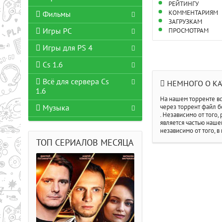
РЕЙТИНГУ
КОММЕНТАРИЯМ
Фильмы
ЗАГРУЗКАМ
Игры PC
ПРОСМОТРАМ
Игры для PS 4
Cs 1.6
Всё для сервера Cs
НЕМНОГО О КА
1.6
На нашем торренте вс
через торрент файл б
Музыка
. Независимо от того,
является частью наше
независимо от того, в
ТОП СЕРИАЛОВ МЕСЯЦА