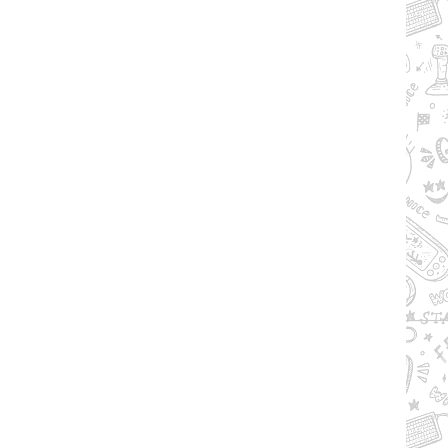
Рейтинг
2.7/из 5
50.37 GB
RY TO THE HEROES! (2024) PC