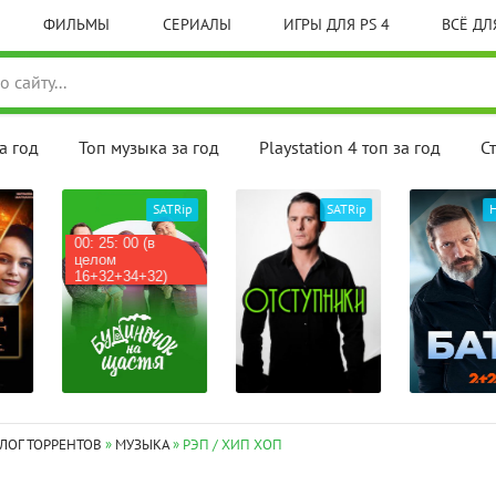
ФИЛЬМЫ
СЕРИАЛЫ
ИГРЫ ДЛЯ PS 4
ВСЁ ДЛЯ
а год
Топ музыка за год
Playstation 4 топ за год
С
SATRip
SATRip
HDTVRip
(в
Мод на
стадии
32)
бета-те
ЛОГ ТОРРЕНТОВ
»
МУЗЫКА
» РЭП / ХИП ХОП