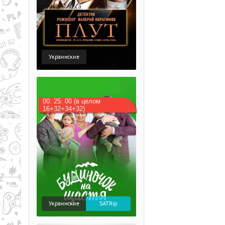
Украинские
00: 25: 00 (в целом
16+32+34+32)
Украинские
SATRip