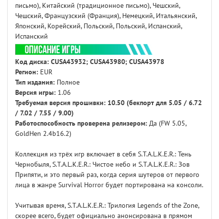
письмо), Китайский (традиционное письмо), Чешский,
Чешский, Французский (Франция), Немецкий, Итальянский,
Японский, Корейский, Польский, Польский, Испанский,
Испанский
Код диска:
CUSA43932; CUSA43980; CUSA43978
Регион:
EUR
Тип издания:
Полное
Версия игры:
1.06
Требуемая версия прошивки: 10.50 (бекпорт для 5.05 / 6.72
/ 7.02 / 7.55 / 9.00)
Работоспособность проверена релизером:
Да (FW 5.05,
GoldHen 2.4b16.2)
Коллекция из трёх игр включает в себя S.T.A.L.K.E.R.: Тень
Чернобыля, S.T.A.L.K.E.R.: Чистое небо и S.T.A.L.K.E.R.: Зов
Припяти, и это первый раз, когда серия шутеров от первого
лица в жанре Survival Horror будет портирована на консоли.
Учитывая время, S.T.A.L.K.E.R.: Трилогия Legends of the Zone,
скорее всего, будет официально анонсирована в прямом