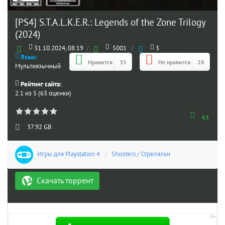
[PS4] S.T.A.L.K.E.R.: Legends of the Zone Trilogy
(2024)
31.10.2024, 08:19
/
5001
/
3
Язык:
Нравится
35
Не нравится
28
Мультиязычный
Рейтинг сайта:
2.1 из 5 (63 оценки)
63
37.92 GB
Игры для Playstation 4
/
Shooters / Стрелялки
Скачать торрент