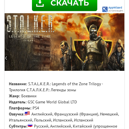
Название:
S.T.A.L.K.E.R.: Legends of the Zone Trilogy -
Трилогия С.Т.А.Л.К.Е.Р.: Легенды зоны
Жанр:
Боевики
Издатель:
GSC Game World Global LTD
Платформы:
PS4
Озвучка:
Английский, Французский (Франция), Немецкий,
Итальянский, Польский, Испанский, Испанский
Субтитры
:
Русский, Английский, Китайский (упрощенное