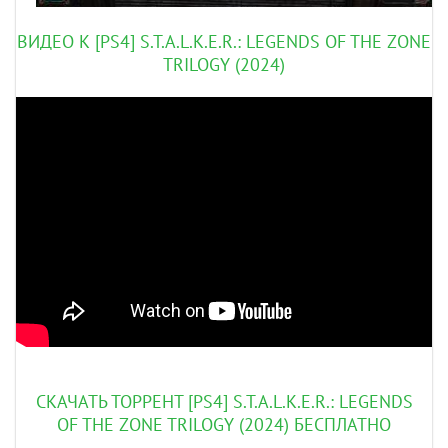
ВИДЕО К [PS4] S.T.A.L.K.E.R.: LEGENDS OF THE ZONE
TRILOGY (2024)
СКАЧАТЬ ТОРРЕНТ [PS4] S.T.A.L.K.E.R.: LEGENDS
OF THE ZONE TRILOGY (2024) БЕСПЛАТНО