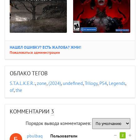
НАШЕЛ ОШИБКУ? ЕСТЬ ЖАЛОБА? ЖМИ!
Пожаловаться администрации
ОБЛАКО ТЕГОВ
S.T.A.L.K.E.R.:
,
zone
,
(2024)
,
undefined
,
Trilogy
,
PS4
,
Legends
,
of
,
the
КОММЕНТАРИИ
3
Порядок вывода комментариев:
2
pbulbaq
Пользователи