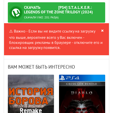
СКАЧАТЬ
[PS4] S.T.A.L.K.E.R.:
ТОРРЕНТ
LEGENDS OF THE ZONE TRILOGY (2024)
ПРОВЕРЕНО
СКАЧАЛИ УЖЕ: 201 РАЗ(А)
×
⚠️ Важно - Если вы не видите ссылку на загрузку
что выше, вероятнее всего у Вас включен -
блокировщик рекламы в браузере - отключите его и
ссылка на загрузку появится.
ВАМ МОЖЕТ БЫТЬ ИНТЕРЕСНО