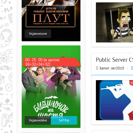
Украинские
Public Server C
00: 25: 00 (в целом
16+32+34+32)
Залил:
ser2010
/
Украинские
SATRip