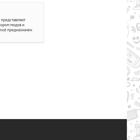
я представляют
абором модов и
 mod предназначен