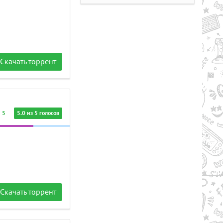
Скачать торрент
Рейтинг
2.1/из 5
50.34 GB
5
5.0 из 5 голосов
LL AND BONES (2024) PC |
PACK
Скачать торрент