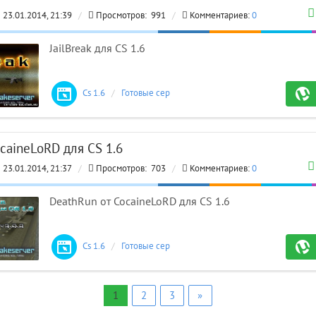
23.01.2014, 21:39
/
Просмотров:
991
/
Комментариев:
0
JailBreak для CS 1.6
Cs 1.6
/
Готовые сервера
caineLoRD для CS 1.6
23.01.2014, 21:37
/
Просмотров:
703
/
Комментариев:
0
DeathRun от CocaineLoRD для CS 1.6
Cs 1.6
/
Готовые сервера
1
2
3
»