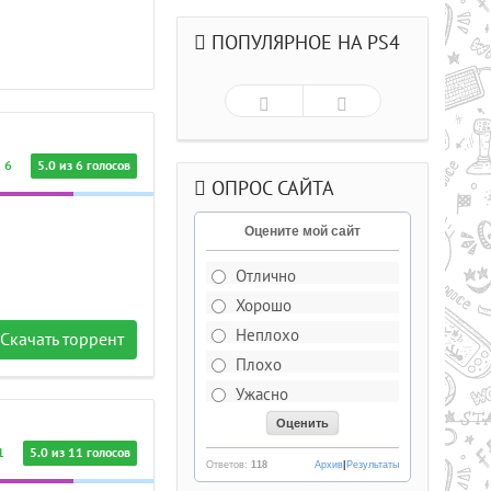
ПОПУЛЯРНОЕ НА PS4
6
5.0 из 6 голосов
ОПРОС САЙТА
Оцените мой сайт
Отлично
Хорошо
Рейтинг
5.0/из 5
Неплохо
Скачать торрент
Плохо
ДЕЛЬКИ CS СО
Ужасно
РЫВАЮЩИМИСЯ ГОЛОВАМИ .
1
5.0 из 11 голосов
Ответов:
118
Архив
|
Результаты