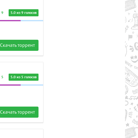
9
5.0 из 9 голосов
Рейтинг
2.7/из 5
50.37 GB
RY TO THE HEROES! (2024) PC
Скачать торрент
5
5.0 из 5 голосов
Скачать торрент