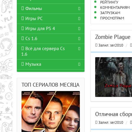
РЕЙТИНГУ
КОММЕНТАРИЯМ
Фильмы
ЗАГРУЗКАМ
Игры PC
ПРОСМОТРАМ
Игры для PS 4
Zombie Plague 
Cs 1.6
Залил:
ser2010
/
Всё для сервера Cs
1.6
Музыка
ТОП СЕРИАЛОВ МЕСЯЦА
Отличная сборк
Залил:
ser2010
/