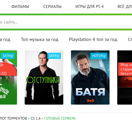
ФИЛЬМЫ
СЕРИАЛЫ
ИГРЫ ДЛЯ PS 4
ВСЁ ДЛЯ
а год
Топ музыка за год
Playstation 4 топ за год
С
SATRip
SATRip
HDTVRip
(в
Мод на
стадии
32)
бета-те
ЛОГ ТОРРЕНТОВ
»
CS 1.6
» ГОТОВЫЕ СЕРВЕРА