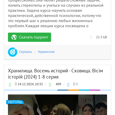
профессионал, она любит решать сложные задачи,
ломать стереотипы и учиться на случаях из реальной
практики. Задача курса-научить основам
практической, действенной психологии, потому что
это первый шаг к решению любых жизненных
проблем. Каждая лекция курса посвящена о
Скачать торрент
22.3 GB
Сериалы
/
Украинские
Хранилища. Восемь историй - Сховища. Вісім
історій (2024) 1-8 серия
14.12.2024, 10:32
/
409
/
0
HDTVRip