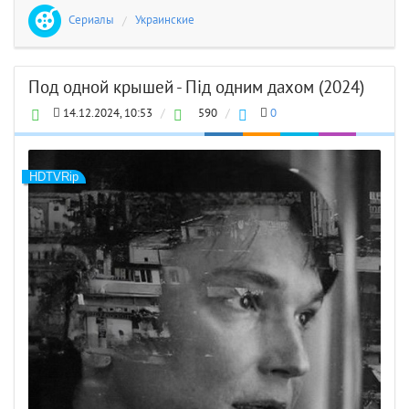
Сериалы
/
Украинские
Под одной крышей - Під одним дахом (2024)
14.12.2024, 10:53
/
590
/
0
HDTVRip