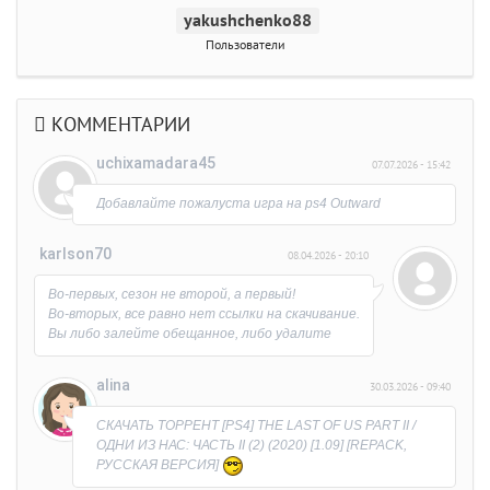
yakushchenko88
Пользователи
КОММЕНТАРИИ
uchixamadara45
07.07.2026 - 15:42
Добавлайте пожалуста игра на ps4 Outward
karlson70
08.04.2026 - 20:10
Во-первых, сезон не второй, а первый!
Во-вторых, все равно нет ссылки на скачивание.
Вы либо залейте обещанное, либо удалите
раздачу.
Обидно, что время потерял на выяснение
alina
30.03.2026 - 09:40
причины)))
СКАЧАТЬ ТОРРЕНТ [PS4] THE LAST OF US PART II /
ОДНИ ИЗ НАС: ЧАСТЬ II (2) (2020) [1.09] [REPACK,
РУССКАЯ ВЕРСИЯ]