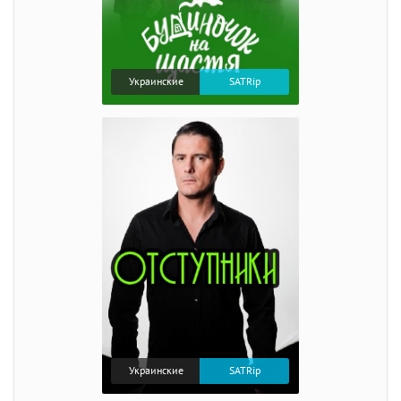
Украинские
SATRip
Украинские
SATRip