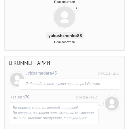
Пользователи
3
yakushchenko88
Пользователи
КОММЕНТАРИИ
uchixamadara45
07.07.2026 - 15:42
Добавлайте пожалуста игра на ps4 Outward
karlson70
08.04.2026 - 20:10
Во-первых, сезон не второй, а первый!
Во-вторых, все равно нет ссылки на скачивание.
Вы либо залейте обещанное, либо удалите
раздачу.
Обидно, что время потерял на выяснение