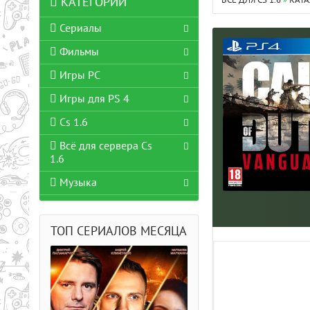
ВСЁ ДЛЯ CS 1.6
»
КАТА
КАТЕГОРИИ
Сериалы
Фильмы
Игры PC
Игры для PS 4
Cs 1.6
Всё для сервера Cs
1.6
Музыка
ТОП СЕРИАЛОВ МЕСЯЦА