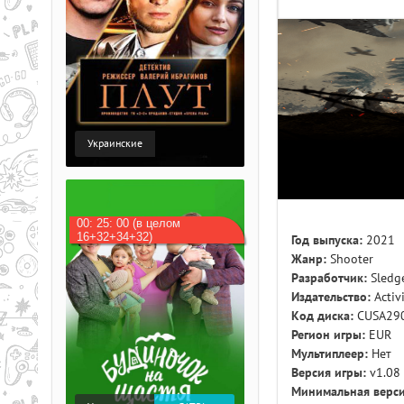
Украинские
00: 25: 00 (в целом
16+32+34+32)
Год выпуска:
2021
Жанр:
Shooter
Разработчик:
Sled
Издательство:
Activ
Код диска:
CUSA29
Регион игры:
EUR
Мультиплеер:
Нет
Версия игры:
v1.08
Минимальная верси