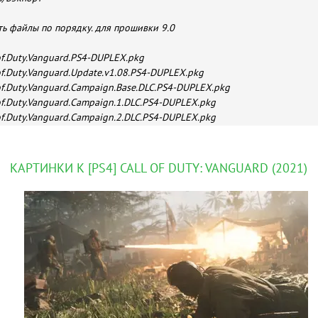
ть файлы по порядку. для прошивки 9.0
of.Duty.Vanguard.PS4-DUPLEX.pkg
of.Duty.Vanguard.Update.v1.08.PS4-DUPLEX.pkg
of.Duty.Vanguard.Campaign.Base.DLC.PS4-DUPLEX.pkg
of.Duty.Vanguard.Campaign.1.DLC.PS4-DUPLEX.pkg
of.Duty.Vanguard.Campaign.2.DLC.PS4-DUPLEX.pkg
of.Duty.Vanguard.Content.0.License.DLC.PS4-DUPLEX.pkg
of.Duty.Vanguard.Content.1.License.DLC.PS4-DUPLEX.pkg
of.Duty.Vanguard.Content.2.License.DLC.PS4-DUPLEX.pkg
КАРТИНКИ К [PS4] CALL OF DUTY: VANGUARD (2021)
of.Duty.Vanguard.Content.3.License.DLC.PS4-DUPLEX.pkg
of.Duty.Vanguard.Content.4.License.DLC.PS4-DUPLEX.pkg
of.Duty.Vanguard.Content.5.License.DLC.PS4-DUPLEX.pkg
вок 5.05 / 6.72 / 7.02 / 7.55
of.Duty.Vanguard.PS4-DUPLEX.pkg
USA29092_00-CODVTHEGAME00001-A0108-V0100-CyB1K.pkg (из папк
of.Duty.Vanguard.Campaign.Base.DLC.PS4-DUPLEX.pkg
of.Duty.Vanguard.Campaign.1.DLC.PS4-DUPLEX.pkg