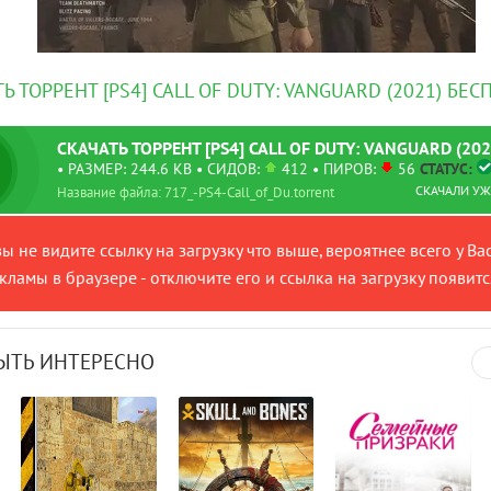
Ь ТОРРЕНТ [PS4] CALL OF DUTY: VANGUARD (2021) БЕ
СКАЧАТЬ
ТОРРЕНТ
[PS4] CALL OF DUTY: VANGUARD (202
• РАЗМЕР: 244.6 KB
• СИДОВ:
412 • ПИРОВ:
56
СТАТУС:
СКАЧАЛИ УЖЕ
Название файла: 717_-PS4-Call_of_Du.torrent
вы не видите ссылку на загрузку что выше, вероятнее всего у Ва
ламы в браузере - отключите его и ссылка на загрузку появитс
ЫТЬ ИНТЕРЕСНО