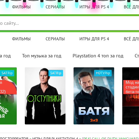
ФИЛЬМЫ
СЕРИАЛЫ
ИГРЫ ДЛЯ PS 4
ВСЁ ДЛЯ
ФИЛЬМЫ
СЕРИАЛЫ
ИГРЫ ДЛЯ PS 4
ВСЁ ДЛЯ
а год
Топ музыка за год
Playstation 4 топ за год
С
SATRip
SATRip
HDTVRip
(в
Мод на
стадии
32)
бета-те