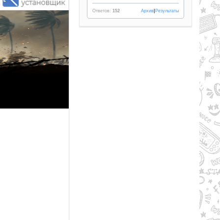
Ответов:
152
Архив
|
Результаты
Рейтинг
2.1/из 5
50.34 GB
LL AND BONES (2024) PC |
PACK