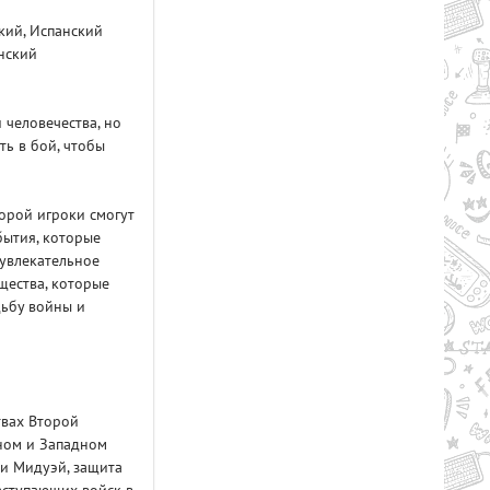
кий, Испанский
анский
 человечества, но
Рейтинг
ть в бой, чтобы
2.7/из 5
50.37 GB
RY TO THE HEROES! (2024) PC
торой игроки смогут
бытия, которые
 увлекательное
щества, которые
дьбу войны и
твах Второй
чном и Западном
ми Мидуэй, защита