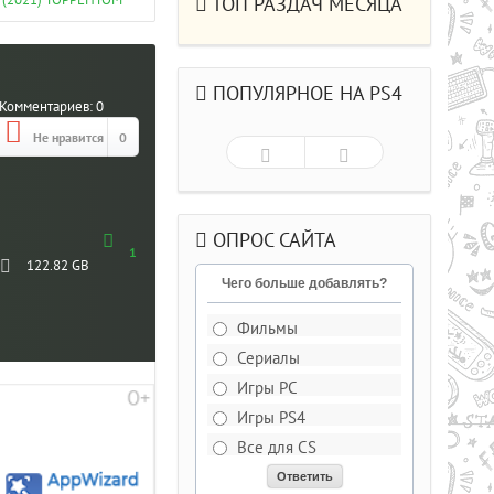
 (2021) ТОРРЕНТОМ
ТОП РАЗДАЧ МЕСЯЦА
ПОПУЛЯРНОЕ НА PS4
Комментариев:
0
Не нравится
0
ОПРОС САЙТА
1
122.82 GB
Чего больше добавлять?
Фильмы
Сериалы
Рейтинг
5.0/из 5
Игры PC
Игры PS4
ДЕЛЬКИ CS СО
Все для CS
РЫВАЮЩИМИСЯ ГОЛОВАМИ .