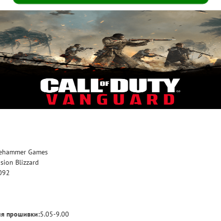
SKU
gehammer Games
RE
ision Blizzard
092
я прошивки:
5.05-9.00