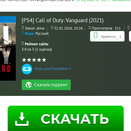
ЛОГ ТОРРЕНТОВ
»
ИГРЫ ДЛЯ PLAYSTATION 4
» [PS4] CALL OF DUTY: VANGUARD
[PS4] Call of Duty: Vanguard (2021)
Залил: alina
/
31.01.2026, 10:26
/
Просмотров:
311
/
Язык:
Русский
Нравится
1
Рейтинг сайта:
3.0 из 5 (1 оценка)
Игры для Playstation 4
/
Shooters / Стрелялки
Скачать торрент
МО
ВЗ