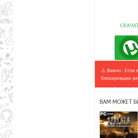
СКАЧАТ
⚠️ Важно - Если 
блокировщик рек
ВАМ МОЖЕТ Б