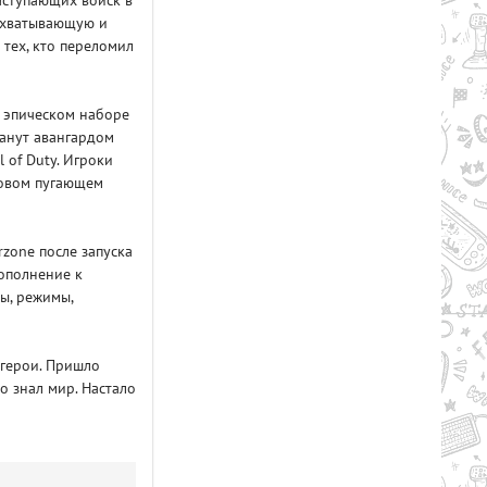
аступающих войск в
захватывающую и
тех, кто переломил
 эпическом наборе
танут авангардом
 of Duty. Игроки
новом пугающем
rzone после запуска
дополнение к
ы, режимы,
 герои. Пришло
о знал мир. Настало