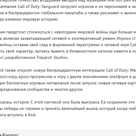
айперской точностью, воздушная высадка над Францией или обстрел н
ампания Call of Duty: Vanguard погрузит игроков и их персонажей в 
 в беспрецедентно глобальном масштабе, а также расскажет о жизни 
гда изменил мировую историю.
ам предстоит столкнуться с невзгодами мировой войны еще больше в
в, включая захватывающий сетевой и кооперативный режим. Игроки с
ойны, оставив свой след в фирменной перестрелке и сетевой игре Call
ать свой характер, пытаясь выжить в безжалостном натиске нежити в 
", разработанном Treyarch Studios.
uard также откроет новую беспрецедентную интеграцию Call of Duty: Wa
росс-игру, кросс-прогрессию и игру с двумя поколениями платформ в 
ю бесплатных игровых материалов после запуска: новые сетевые карт
празднования сообщества и многое другое.
салась история. С этой тактикой она была выиграна. Ее сохранили эти
ы победы их глазами и принять величайший вызов, который когда-либ
та вступить в бой.
а/Бэкпорт