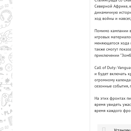
Сталинграда со сн
Северной Африке, к
динамичную историю
ход войны и навсе
Помимо кампании в
игровых материало
меняющегося хода в
также смогут показ
приключении "Зомби
Call of Duty: Vang
и будет включать к
огромному календар
сезонные события, 
На этих фронтах пи
время увидеть ужас
время каждого фрон
Установк