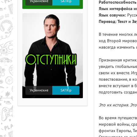
Украинские
SATRip
Работоспособность
Язык интерфейса и
Язык озвучки:
Русс
Перевод: Текст и Зв
В течение многих л
ход Второй мировой
навсегда изменить 
Признанная критика
увидеть глобальны
свели их вместе. И
повествование, в к
вместе вступают в 
Украинские
SATRip
подготовить создан
Это их история. Это 
Во время путешеств
мировой войны, сра
фронтах Европы, Т