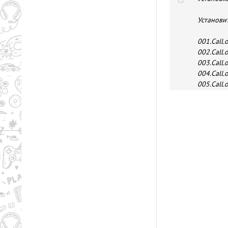
Установи
001.Call.
002.Call.
003.Call.
004.Call.
005.Call.
006.Call.
007.Call.
008.Call.
009.Call.
010.Call.
011.Call.
Для проши
001.Call.
EP0002-C
003.Call.
004.Call.