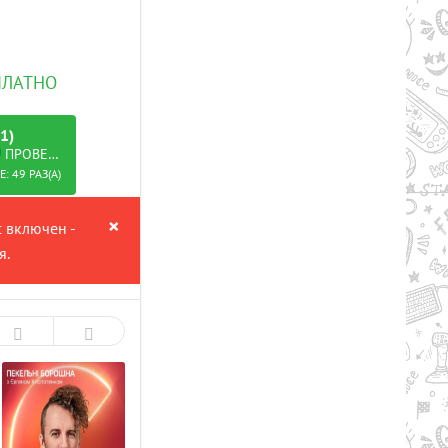
СПЛАТНО
1)
ПРОВЕРЕНО
: 49 РАЗ(А)
×
с включен -
я.