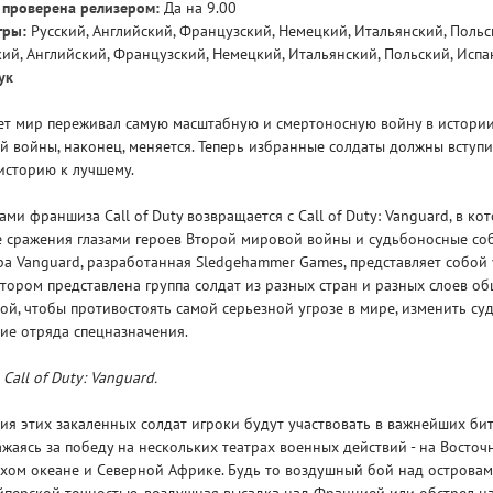
 проверена релизером:
Да на 9.00
гры:
Русский, Английский, Французский, Немецкий, Итальянский, Польс
кий, Английский, Французский, Немецкий, Итальянский, Польский, Исп
ук
ет мир переживал самую масштабную и смертоносную войну в истории
 войны, наконец, меняется. Теперь избранные солдаты должны вступи
историю к лучшему.
GLO
ми франшиза Call of Duty возвращается с Call of Duty: Vanguard, в ко
е сражения глазами героев Второй мировой войны и судьбоносные со
гра Vanguard, разработанная Sledgehammer Games, представляет собой
отором представлена группа солдат из разных стран и разных слоев об
бой, чтобы противостоять самой серьезной угрозе в мире, изменить су
ие отряда спецназначения.
Call of Duty: Vanguard.
ия этих закаленных солдат игроки будут участвовать в важнейших би
жаясь за победу на нескольких театрах военных действий - на Восто
ихом океане и Северной Африке. Будь то воздушный бой над острова