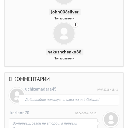
john008silver
Пользователи
3
yakushchenko88
Пользователи
КОММЕНТАРИИ
uchixamadara45
07.07.2026 - 15:42
Добавлайте пожалуста игра на ps4 Outward
karlson70
08.04.2026 - 20:10
Во-первых, сезон не второй, а первый!