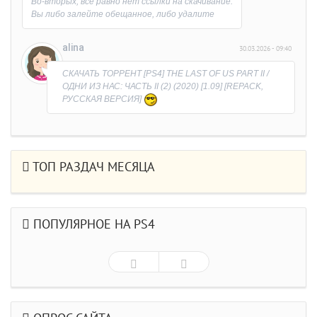
Во-вторых, все равно нет ссылки на скачивание.
Вы либо залейте обещанное, либо удалите
раздачу.
Обидно, что время потерял на выяснение
alina
30.03.2026 - 09:40
причины)))
СКАЧАТЬ ТОРРЕНТ [PS4] THE LAST OF US PART II /
ОДНИ ИЗ НАС: ЧАСТЬ II (2) (2020) [1.09] [REPACK,
РУССКАЯ ВЕРСИЯ]
ТОП РАЗДАЧ МЕСЯЦА
ПОПУЛЯРНОЕ НА PS4