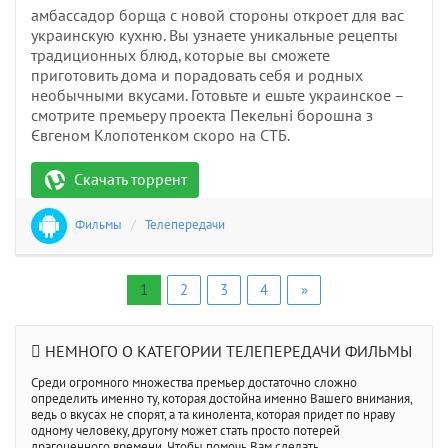
амбассадор борща с новой стороны откроет для вас
украинскую кухню. Вы узнаете уникальные рецепты
традиционных блюд, которые вы сможете
приготовить дома и порадовать себя и родных
необычными вкусами. Готовьте и ешьте украинское –
смотрите премьеру проекта Пекельні борошна з
Євгеном Клопотенком скоро на СТБ.
Скачать торрент
Фильмы
/
Телепередачи
1
2
3
4
»
НЕМНОГО О КАТЕГОРИИ ТЕЛЕПЕРЕДАЧИ ФИЛЬМЫ
Среди огромного множества премьер достаточно сложно
определить именно ту, которая достойна именно Вашего внимания,
ведь о вкусах не спорят, а та кинолента, которая придет по нраву
одному человеку, другому может стать просто потерей
драгоценного времени. Чтобы помочь Вам сделать