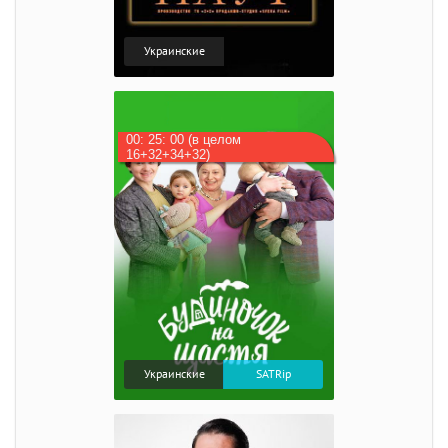
Украинские
00: 25: 00 (в целом
16+32+34+32)
Украинские
SATRip