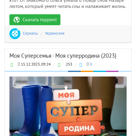
кто? От знакомого Ольга узнала о Ловце снов Назаре
лютом, который умеет читать сны и налаживает жизнь.
Скачать торрент
Сериалы
/
Украинские
Моя Суперсемья - Моя суперродина (2023)
15.12.2023, 09:24
/
253
/
0