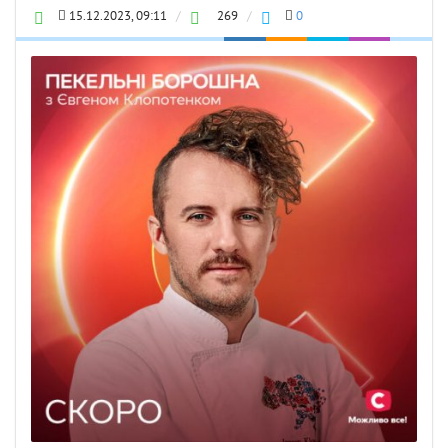
15.12.2023, 09:11
/
269
/
0