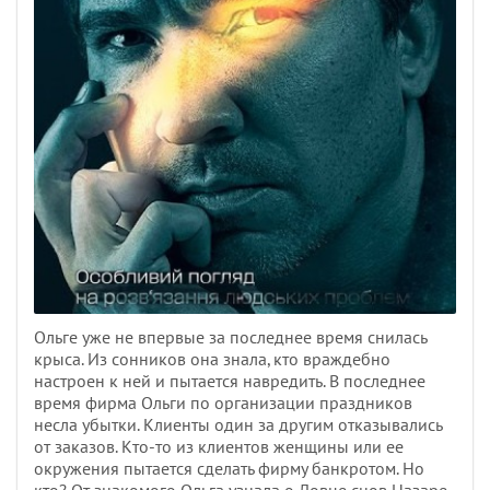
Ольге уже не впервые за последнее время снилась
крыса. Из сонников она знала, кто враждебно
настроен к ней и пытается навредить. В последнее
время фирма Ольги по организации праздников
несла убытки. Клиенты один за другим отказывались
от заказов. Кто-то из клиентов женщины или ее
окружения пытается сделать фирму банкротом. Но