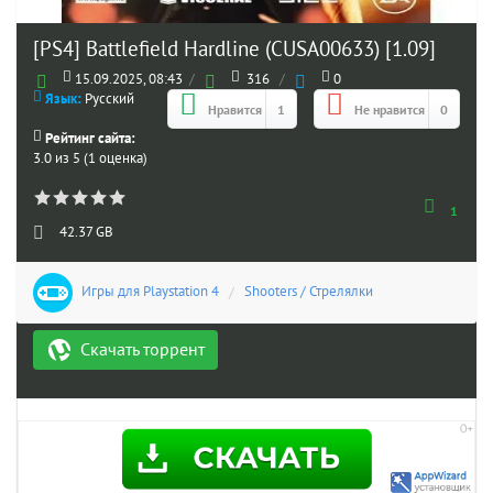
[PS4] Battlefield Hardline (CUSA00633) [1.09]
15.09.2025, 08:43
/
316
/
0
Язык:
Русский
Нравится
1
Не нравится
0
Рейтинг сайта:
3.0 из 5 (1 оценка)
1
42.37 GB
Игры для Playstation 4
/
Shooters / Стрелялки
Скачать торрент