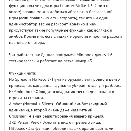
функционала чит для игры Сounter-Strike 1.6. С ним (с
читом) вполне можно добиться абсолютно беспалевной
игры (если правильно его настроить), так что ни один
администратор вас не раскроет. Конечно в нем
присутствуют такие популярные функции как воллхак и
аимбот. Кроме них есть спидхак, норекойл и прочие радости
настоящего читера.
Чит работает на: Данная программа Minihook для cs 1.6
тестировалась и работает на патче номер 43.
Функции чита:
No Spread и No Recoil - Пули из оружия летят ровно в центр
прицела, так как данная функция убирает отдачу и разброс.
ESP mini box - Обводит в квадратик месте, где находятся
игроки за стенами.
Aimbot (Normal + Silent) - Обычный аимбот (видимый
админами), а второй очень даже незаметный.
Crosshair - 4 вида редактирования вашего прицела.
3RD Person View - Включить вид от третьего лица.
HitBoxes - Эта функция обводит ваших врагов цветными