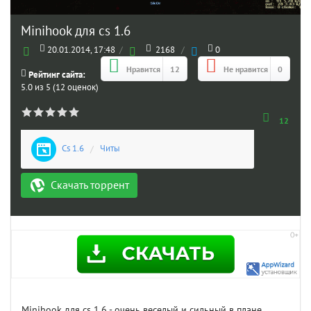
Minihook для cs 1.6
20.01.2014, 17:48
/
2168
/
0
Нравится
12
Не нравится
0
Рейтинг сайта:
5.0 из 5 (12 оценок)
12
Cs 1.6
/
Читы
Скачать торрент
Minihook для cs 1.6 - очень веселый и сильный в плане