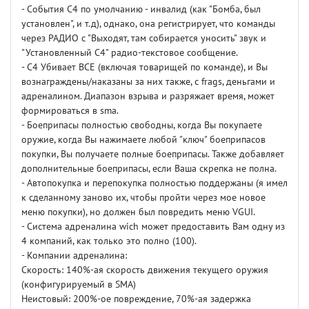
- События C4 по умолчанию - инвалид (как "Бомба, был
установлен", и т.д), однако, она регистрирует, что команды
через РАДИО с "Выходят, там собирается уносить" звук и
"Установленный C4" радио-текстовое сообщение.
- C4 Убивает ВСЕ (включая товарищей по команде), и Вы
вознаграждены/наказаны за них также, с frags, деньгами и
адреналином. Диапазон взрыва и разряжает время, может
формироваться в sma.
- Боеприпасы полностью свободны, когда Вы покупаете
оружие, когда Вы нажимаете любой "ключ" боеприпасов
покупки, Вы получаете полные боеприпасы. Также добавляет
дополнительные боеприпасы, если Ваша скрепка не полна.
- Автопокупка и перепокупка полностью поддержаны (я имел
к сделанному заново их, чтобы пройти через мое новое
меню покупки), но должен был повредить меню VGUI.
- Система адреналина wich может предоставить Вам одну из
4 компаний, как только это полно (100).
- Компании адреналина:
Скорость: 140%-ая скорость движения текущего оружия
(конфигурируемый в SMA)
Неистовый: 200%-ое повреждение, 70%-ая задержка