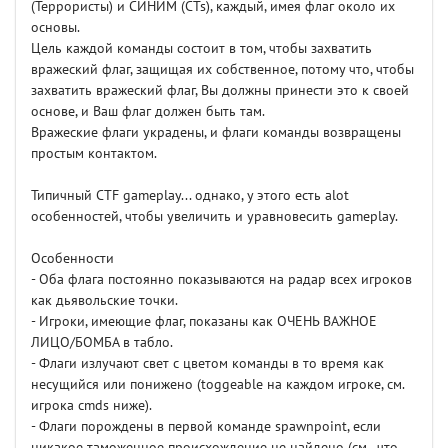
(Террористы) и СИНИМ (CTs), каждый, имея флаг около их
основы.
Цель каждой команды состоит в том, чтобы захватить
вражеский флаг, защищая их собственное, потому что, чтобы
захватить вражеский флаг, Вы должны принести это к своей
основе, и Ваш флаг должен быть там.
Вражеские флаги украдены, и флаги команды возвращены
простым контактом.
Типичный CTF gameplay... однако, у этого есть alot
особенностей, чтобы увеличить и уравновесить gameplay.
Особенности
- Оба флага постоянно показываются на радар всех игроков
как дьявольские точки.
- Игроки, имеющие флаг, показаны как ОЧЕНЬ ВАЖНОЕ
ЛИЦО/БОМБА в табло.
- Флаги излучают свет с цветом команды в то время как
несущийся или понижено (toggeable на каждом игроке, см.
игрока cmds ниже).
- Флаги порождены в первой команде spawnpoint, если
никакое таможенное происхождение не найдено (см., что