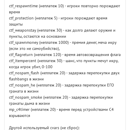
ctf_respawntime (неплатеж 10) - игроки повторно порождают
время
ctf_protection (неплатеж 5) - игроки порождают время
защиты
ctf_weaponstay (неплатеж 30) - как долго делают оружие и
пункты, остаются на основании
ctf_spawnmoney (неплатеж 1000) - премия денег, меча икру
(если это не самоубийство),
ctf_flagreturn (неплатеж 120) - время автовозвращения флага
ctf_itempercent (неплатеж 30) - шанс, что пункты мечут икру,
когда игрок убит, 0-100
ctf_nospam_flash (неплатеж 20) - задержка перепокупки двух
flashbangs в жизни
ctf_nospam_he (неплатеж 20) - задержка перепокупки ЕГО
граната в жизни
ctf_nospam_smoke (неплатеж 20) - задержка перепокупки
гранаты дыма в жизни
mp_c4timer (неплатеж 20) - время перед устройствами C4
взрываются
Другой используемый cvars (не сброс):