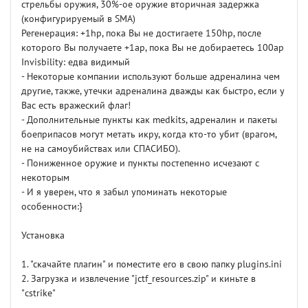
стрельбы оружия, 30%-ое оружие вторичная задержка
(конфигурируемый в SMA)
Регенерация: +1hp, пока Вы не достигаете 150hp, после
которого Вы получаете +1ap, пока Вы не добираетесь 100ap
Invisbility: едва видимый
- Некоторые компании используют больше адреналина чем
другие, также, утечки адреналина дважды как быстро, если у
Вас есть вражеский флаг!
- Дополнительные пункты как medkits, адреналин и пакеты
боеприпасов могут метать икру, когда кто-то убит (врагом,
не на самоубийствах или СПАСИБО).
- Пониженное оружие и пункты постепенно исчезают с
некоторым
- И я уверен, что я забыл упоминать некоторые
особенности:}
Установка
1. "скачайте плагин" и поместите его в свою папку plugins.ini
2. Загрузка и извлечение "jctf_resources.zip" и киньте в
"cstrike"