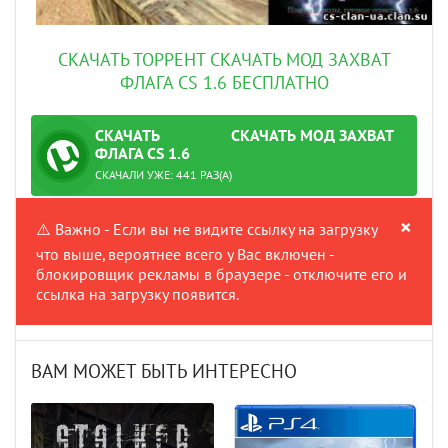
СКАЧАТЬ ТОРРЕНТ СКАЧАТЬ МОД ЗАХВАТ
ФЛАГА CS 1.6 БЕСПЛАТНО
СКАЧАТЬ
СКАЧАТЬ МОД ЗАХВАТ
ТОРРЕНТ
ФЛАГА CS 1.6
:
ПРОВЕРЕНО
СКАЧАЛИ УЖЕ: 441 РАЗ(А)
×
⚠️ Важно - Если вы не видите ссылку на загрузку
что выше, вероятнее всего у Вас включен -
блокировщик рекламы в браузере - отключите его и
ссылка на загрузку появится.
ВАМ МОЖЕТ БЫТЬ ИНТЕРЕСНО