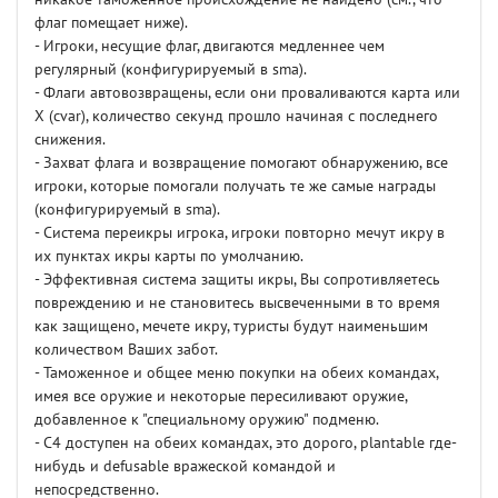
флаг помещает ниже).
- Игроки, несущие флаг, двигаются медленнее чем
регулярный (конфигурируемый в sma).
- Флаги автовозвращены, если они проваливаются карта или
X (cvar), количество секунд прошло начиная с последнего
снижения.
- Захват флага и возвращение помогают обнаружению, все
игроки, которые помогали получать те же самые награды
(конфигурируемый в sma).
- Система переикры игрока, игроки повторно мечут икру в
их пунктах икры карты по умолчанию.
- Эффективная система защиты икры, Вы сопротивляетесь
повреждению и не становитесь высвеченными в то время
как защищено, мечете икру, туристы будут наименьшим
количеством Ваших забот.
- Таможенное и общее меню покупки на обеих командах,
имея все оружие и некоторые пересиливают оружие,
добавленное к "специальному оружию" подменю.
- C4 доступен на обеих командах, это дорого, plantable где-
нибудь и defusable вражеской командой и
непосредственно.