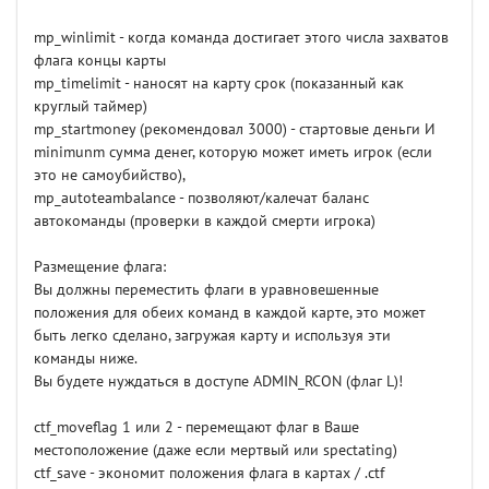
mp_winlimit - когда команда достигает этого числа захватов
флага концы карты
mp_timelimit - наносят на карту срок (показанный как
круглый таймер)
mp_startmoney (рекомендовал 3000) - стартовые деньги И
minimunm сумма денег, которую может иметь игрок (если
это не самоубийство),
mp_autoteambalance - позволяют/калечат баланс
автокоманды (проверки в каждой смерти игрока)
Размещение флага:
Вы должны переместить флаги в уравновешенные
положения для обеих команд в каждой карте, это может
быть легко сделано, загружая карту и используя эти
команды ниже.
Вы будете нуждаться в доступе ADMIN_RCON (флаг L)!
ctf_moveflag 1 или 2 - перемещают флаг в Ваше
местоположение (даже если мертвый или spectating)
ctf_save - экономит положения флага в картах / .ctf