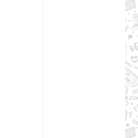
Рейтинг
2.7/из 5
50.37 GB
RY TO THE HEROES! (2024) PC