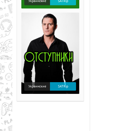
Украинские
SATRip
Украинские
SATRip