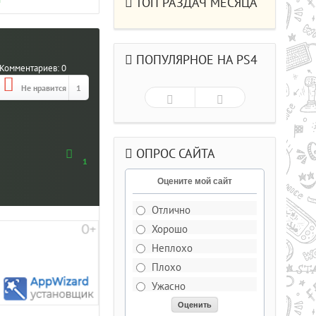
М
ТОП РАЗДАЧ МЕСЯЦА
ПОПУЛЯРНОЕ НА PS4
Комментариев:
0
Не нравится
1
ОПРОС САЙТА
1
Оцените мой сайт
Отлично
Хорошо
Рейтинг
5.0/из 5
Неплохо
Плохо
ДЕЛЬКИ CS СО
Ужасно
РЫВАЮЩИМИСЯ ГОЛОВАМИ .