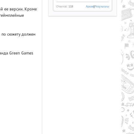
Ответов:
118
Архив
|
Результаты
й ее версии. Кроме
 геймплейные
й по сюжету должен
анда Green Games
Рейтинг
2.1/из 5
50.34 GB
LL AND BONES (2024) PC |
PACK