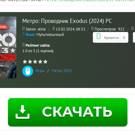
ЛОГ ТОРРЕНТОВ
»
ИГРЫ
» МЕТРО: ПРОВОДНИК EXODUS (2024) PC ТОРРЕНТО
Метро: Проводник Exodus (2024) PC
том
Залил: alina
/
13.02.2024, 08:52
/
Просмотров:
922
/
Язык:
Мультиязычный
Нравится
0
Рейтинг сайта:
1.0 из 5 (1 оценка)
Игры
/
Метро 2033 моды
МО
ВЗ