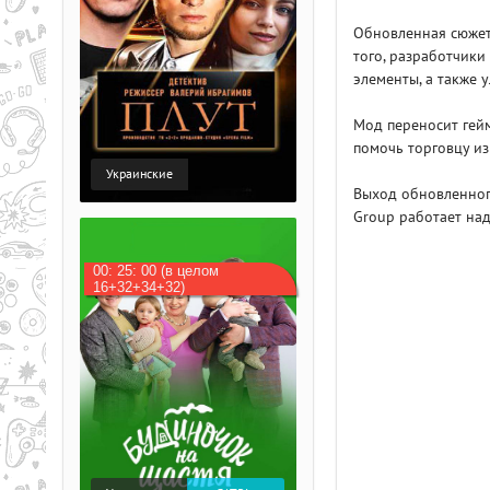
Обновленная сюжет
того, разработчики
элементы, а также 
Мод переносит гейм
помочь торговцу из
Украинские
Выход обновленног
Group работает на
00: 25: 00 (в целом
16+32+34+32)