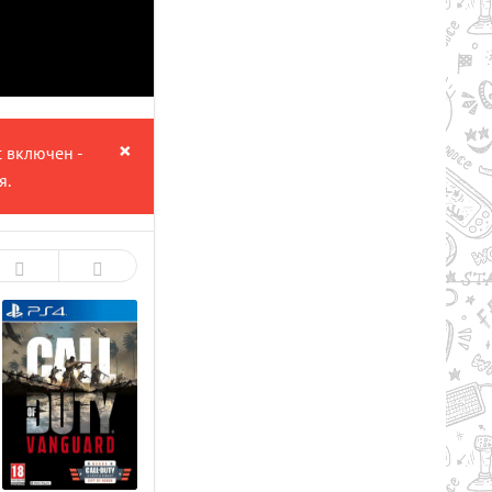
×
с включен -
я.