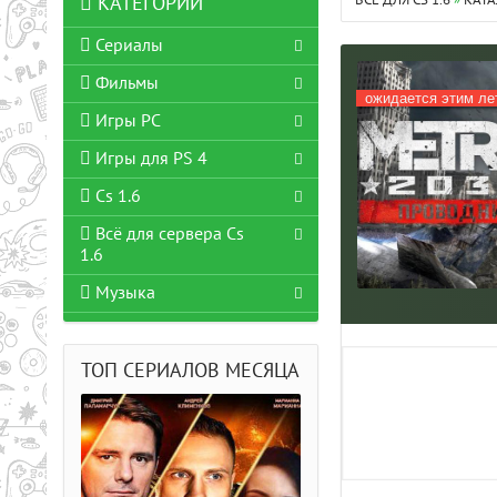
ВСЁ ДЛЯ CS 1.6
»
КАТА
КАТЕГОРИИ
Сериалы
Фильмы
ожидается этим ле
Игры PC
Игры для PS 4
Cs 1.6
Всё для сервера Cs
1.6
Музыка
ТОП СЕРИАЛОВ МЕСЯЦА