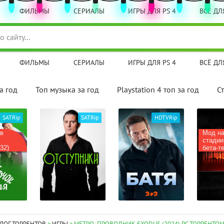
ФИЛЬМЫ
СЕРИАЛЫ
ИГРЫ ДЛЯ PS 4
ВСЁ ДЛЯ
ФИЛЬМЫ
СЕРИАЛЫ
ИГРЫ ДЛЯ PS 4
ВСЁ ДЛЯ
а год
Топ музыка за год
Playstation 4 топ за год
С
SATRip
SATRip
HDTVRip
(в
Мод на
стадии
32)
бета-те