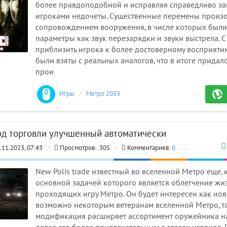
более правдоподобной и исправляя справедливо з
игроками недочеты. Существенные перемены произ
сопровождением вооружения, в числе которых были
параметры как звук перезарядки и звуки выстрела. С
приблизить игрока к более достоверному восприятию
были взяты с реальных аналогов, что в итоге придал
прои
GLO
Игры
/
Метро 2033 моды
д торговли улучшенный автоматически
.11.2023, 07:43
/
Просмотров:
305
/
Комментариев:
0
New Polis trade известный во вселенной Метро еще, 
основной задачей которого является облегчение жи
проходящих игру Метро. Он будет интересен как нови
возможно некоторым ветеранам вселенной Метро, та
модификация расширяет ассортимент оружейника на