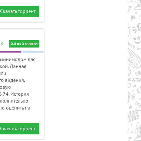
Скачать торрент
0
0.0 из 0 голосов
а минимодом для
ской. Данная
ыли
о видения.
ковую
К-74. История
ополнительно
о оценить на
Скачать торрент