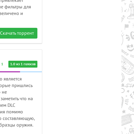
 Привлекает
е фильтры для
величено и
Скачать торрент
1
1.0 из 1 голосов
о является
торые пришлись
 не
заметить что на
ием DLC
ция помимо
ую составляющую,
бразцы оружия.