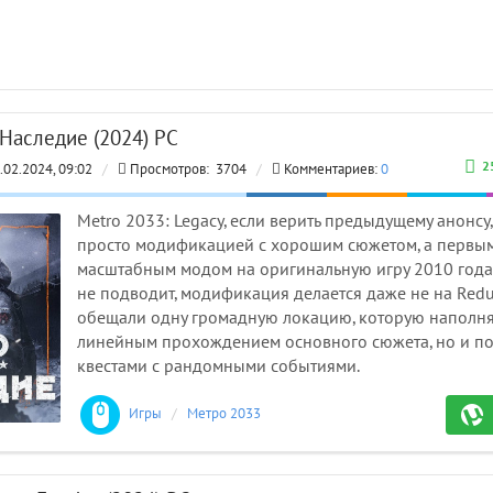
- Наследие (2024) PC
2
.02.2024, 09:02
/
Просмотров:
3704
/
Комментариев:
0
Metro 2033: Legacy, если верить предыдущему анонсу,
просто модификацией с хорошим сюжетом, а первы
масштабным модом на оригинальную игру 2010 года. 
не подводит, модификация делается даже не на Redu
обещали одну громадную локацию, которую наполня
линейным прохождением основного сюжета, но и 
квестами с рандомными событиями.
МО
Игры
/
Метро 2033 моды
ВЗ