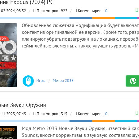
ник Exodus (2024) PC
.02.2024, 08:52
/
Просмотров:
922
/
Комментариев:
0
Обновленная сюжетная модификация будет включать 
контент из оригинальной ее версии. Кроме того, раз
етом
планируют убрать подзагрузки на локациях, перераб
геймплейные элементы, а также улучшить уровень «М
SKU
Игры
/
Метро 2033 моды
RE
вые Звуки Оружия
.11.2023, 07:45
/
Просмотров:
315
/
Комментариев:
0
Мод Metro 2033 Новые Звуки Оружия, известный ка
Sounds, вносит коррективы в звуковую составляющую