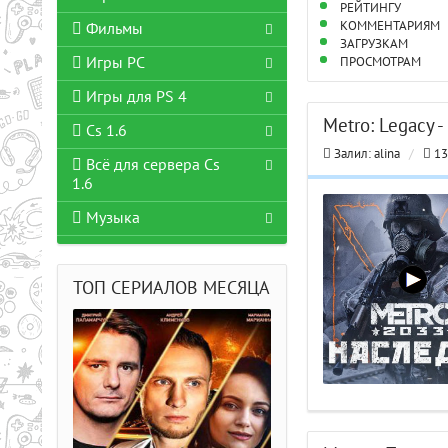
РЕЙТИНГУ
КОММЕНТАРИЯМ
Фильмы
ЗАГРУЗКАМ
Игры PC
ПРОСМОТРАМ
Игры для PS 4
Metro: Legacy 
Cs 1.6
Залил:
alina
/
13
Всё для сервера Cs
1.6
Музыка
ТОП СЕРИАЛОВ МЕСЯЦА