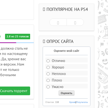
ПОПУЛЯРНОЕ НА PS4
5
2.8 из 25 голосов
ОПРОС САЙТА
 должна стать не
Оцените мой сайт
м по настоящему
Да, зрение вас
Отлично
x-версии. Нам
Хорошо
т не только
Рейтинг
5.0/из 5
Неплохо
побочными
Плохо
ДЕЛЬКИ CS СО
Ужасно
Скачать торрент
РЫВАЮЩИМИСЯ ГОЛОВАМИ .
Ответов:
118
Архив
|
Результаты