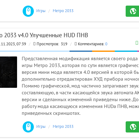
Игры
/
Метро 2033 моды
о 2033 v4.0 Улучшенные HUD ПНВ
.11.2023, 07:39
/
Просмотров:
319
/
Комментариев:
0
Представленная модификация является своего род
игры Метро 2033, которая по сути является графиче
версия мини мода является 4.0 версией в которой б
дополнительно отредактирован ХУД прибора ночног
Помимо графической, мод частично затрагивает зву
составляющую, в части касающейся звука автомата А
версии и сделанных изменений приведены ниже. Д
работу мода касающуюся изменения HUDa ПНВ, можн
приведенных скриншотах.
Игры
/
Метро 2033 моды