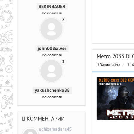
BEKINBAUER
Пользователи
2
john008silver
Пользователи
Metro 2033 DLC
3
Залил:
alina
/
16
yakushchenko88
Пользователи
КОММЕНТАРИИ
uchixamadara45