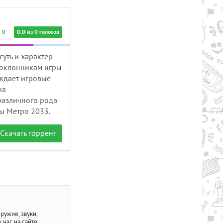
0
0.0 из 0 голосов
уть и характер
поклонникам игры
аждает игровые
на
 различного рода
ы Метро 2033.
Скачать торрент
ружие, звуки,
 нас на сайте.