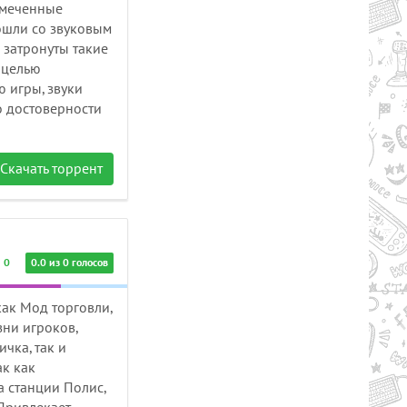
амеченные
ошли со звуковым
 затронуты такие
Рейтинг
 целью
2.7/из 5
50.37 GB
 игры, звуки
о достоверности
RY TO THE HEROES! (2024) PC
Скачать торрент
0
0.0 из 0 голосов
как Мод торговли,
зни игроков,
чка, так и
к как
 станции Полис,