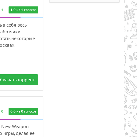
1
1.0 из 1 голосов
в себя весь
работчики
отать некоторые
осква».
Рейтинг
2.1/из 5
50.34 GB
LL AND BONES (2024) PC |
Скачать торрент
PACK
0
0.0 из 0 голосов
к New Weapon
 игры, делая её