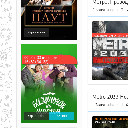
Метро: Провод
Залил:
alina
/
13
Украинские
ожидается этим л
00: 25: 00 (в целом
16+32+34+32)
Metro 2033 Но
Залил:
alina
/
16
Украинские
SATRip