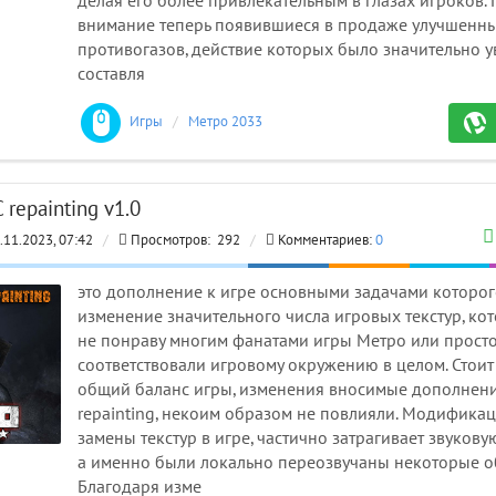
делая его более привлекательным в глазах игроков.
внимание теперь появившиеся в продаже улучшенны
противогазов, действие которых было значительно у
составля
Игры
/
Метро 2033 моды
 repainting v1.0
.11.2023, 07:42
/
Просмотров:
292
/
Комментариев:
0
это дополнение к игре основными задачами которог
изменение значительного числа игровых текстур, ко
не понраву многим фанатами игры Метро или просто
соответствовали игровому окружению в целом. Стоит 
общий баланс игры, изменения вносимые дополнен
repainting, некоим образом не повлияли. Модифика
замены текстур в игре, частично затрагивает звуков
а именно были локально переозвучаны некоторые о
Благодаря изме