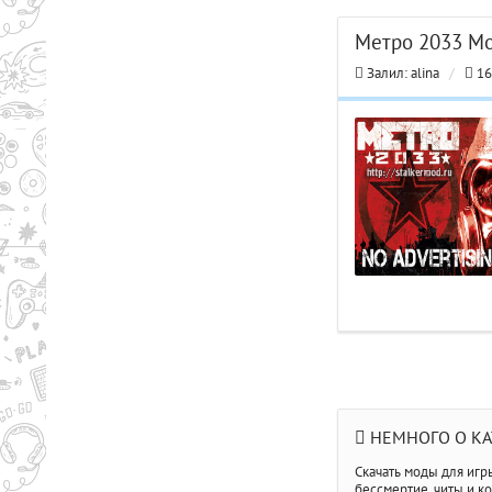
обещанное,
Метро 2033 Мо
либо
удалите
Залил:
alina
/
16
раздачу.
Обидно,
что
время
потерял
на
выяснение
причины)))
НЕМНОГО О КА
Скачать моды для игр
бессмертие, читы и ко