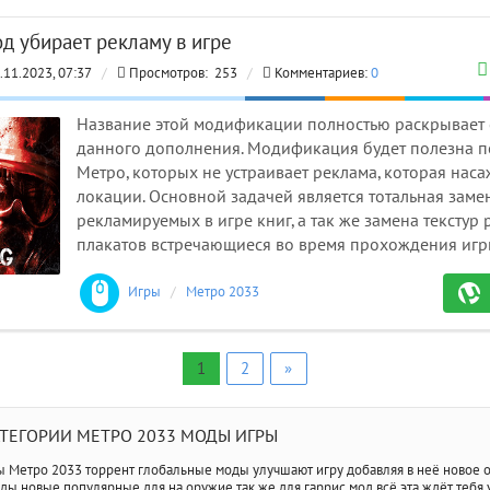
д убирает рекламу в игре
.11.2023, 07:37
/
Просмотров:
253
/
Комментариев:
0
Название этой модификации полностью раскрывает с
данного дополнения. Модификация будет полезна 
Метро, которых не устраивает реклама, которая нас
локации. Основной задачей является тотальная заме
рекламируемых в игре книг, а так же замена текстур
плакатов встречающиеся во время прохождения игр
Игры
/
Метро 2033 моды
1
2
»
ТЕГОРИИ МЕТРО 2033 МОДЫ ИГРЫ
ы Метро 2033 торрент глобальные моды улучшают игру добавляя в неё новое о
ды новые популярные для на оружие так же для гаррис мод всё эта ждёт тебя у