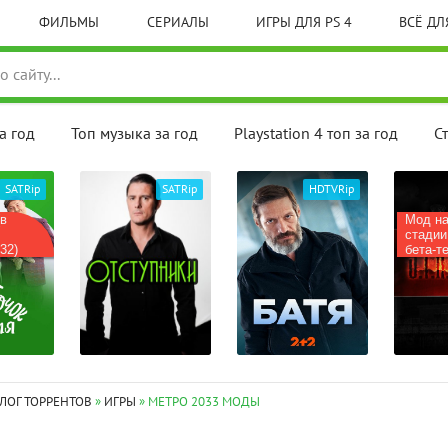
ФИЛЬМЫ
СЕРИАЛЫ
ИГРЫ ДЛЯ PS 4
ВСЁ ДЛЯ
а год
Топ музыка за год
Playstation 4 топ за год
С
SATRip
SATRip
HDTVRip
(в
Мод на
стадии
32)
бета-те
ЛОГ ТОРРЕНТОВ
»
ИГРЫ
» МЕТРО 2033 МОДЫ