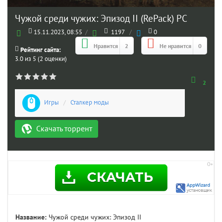
Чужой среди чужих: Эпизод II (RePack) PC
15.11.2023, 08:55
/
1197
/
0
Нравится
2
Не нравится
0
Рейтинг сайта:
3.0 из 5 (2 оценки)
2
Игры
/
Сталкер моды
Скачать торрент
Название:
Чужой cреди чужих: Эпизод II