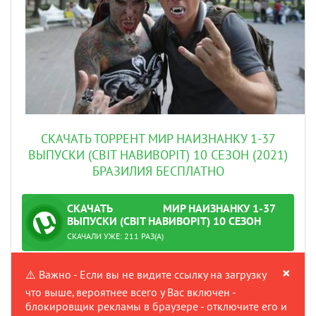
СКАЧАТЬ ТОРРЕНТ МИР НАИЗНАНКУ 1-37
ВЫПУСКИ (СВIТ НАВИВОРIТ) 10 СЕЗОН (2021)
БРАЗИЛИЯ БЕСПЛАТНО
СКАЧАТЬ
МИР НАИЗНАНКУ 1-37
ТОРРЕНТ
ВЫПУСКИ (СВIТ НАВИВОРIТ) 10 СЕЗОН
ПРОВЕРЕНО
(2021) БРАЗИЛИЯ
СКАЧАЛИ УЖЕ: 211 РАЗ(А)
×
⚠️ Важно - Если вы не видите ссылку на загрузку
что выше, вероятнее всего у Вас включен -
блокировщик рекламы в браузере - отключите его и