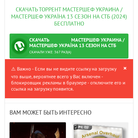
СКАЧАТЬ ТОРРЕНТ МАСТЕРШЕФ УКРАИНА /
МАСТЕРШЕФ УКРАЇНА 13 СЕЗОН НА СТБ (2024)
БЕСПЛАТНО
СКАЧАТЬ
МАСТЕРШЕФ УКРАИНА /
ТОРРЕНТ
МАСТЕРШЕФ УКРАЇНА 13 СЕЗОН НА СТБ
:
ПРОВЕРЕНО
(2024)
СКАЧАЛИ УЖЕ: 367 РАЗ(А)
×
⚠️ Важно - Если вы не видите ссылку на загрузку
что выше, вероятнее всего у Вас включен -
блокировщик рекламы в браузере - отключите его и
ссылка на загрузку появится.
ВАМ МОЖЕТ БЫТЬ ИНТЕРЕСНО