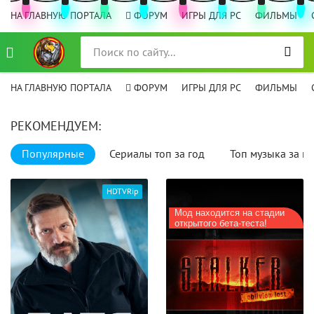
НА ГЛАВНУЮ ПОРТАЛА
ФОРУМ
ИГРЫ ДЛЯ PC
ФИЛЬМЫ
НА ГЛАВНУЮ ПОРТАЛА
ФОРУМ
ИГРЫ ДЛЯ PC
ФИЛЬМЫ
РЕКОМЕНДУЕМ:
Популярные
Сериалы топ за год
Топ музыка за го
HDTVRip
Мод находится на стадии
открытого бета-теста!