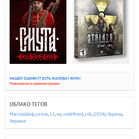
НАШЕЛ ОШИБКУ? ЕСТЬ ЖАЛОБА? ЖМИ!
Пожаловаться администрации
ОБЛАКО ТЕГОВ
МастерШеф
,
сезон
,
13
,
на
,
undefined
,
стб
,
(2024)
,
Україна
,
Украина