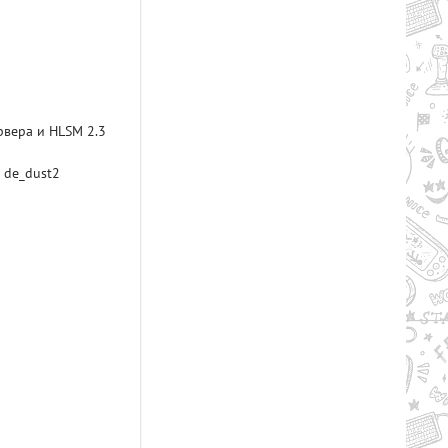
Рейтинг
рвера и HLSM 2.3
2.7/из 5
50.37 GB
 de_dust2
RY TO THE HEROES! (2024) PC