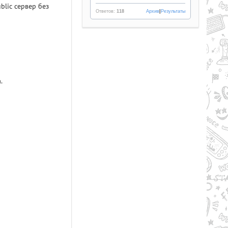
blic сервер без
Ответов:
118
Архив
|
Результаты
.
Рейтинг
2.1/из 5
50.34 GB
LL AND BONES (2024) PC |
PACK