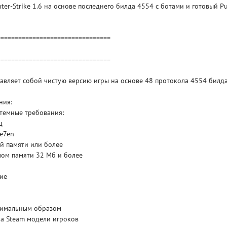
ter-Strike 1.6 на основе последнего билда 4554 с ботами и готовый Pu
================================
================================
авляет собой чистую версию игры на основе 48 протокола 4554 билда
ния:
темные требования:
ц
Se7en
й памяти или более
SKU
мом памяти 32 Мб и более
RE
ие
тимальным образом
а Steam модели игроков