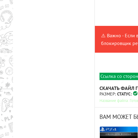
⚠️ Важно - Если 
блокировщик рек
Ссылка со сторон
СКАЧАТЬ
ФАЙЛ
РАЗМЕР:
СТАТУС:
Название файла: Гото
ВАМ МОЖЕТ Б