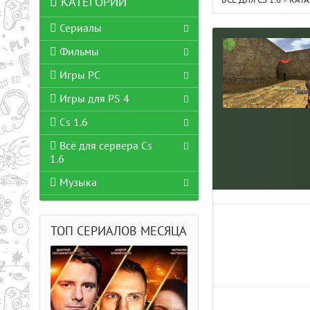
ВСЁ ДЛЯ CS 1.6
»
КАТА
КАТЕГОРИИ
Сериалы
Фильмы
Игры PC
Игры для PS 4
Cs 1.6
Всё для сервера Cs
1.6
Музыка
ТОП СЕРИАЛОВ МЕСЯЦА