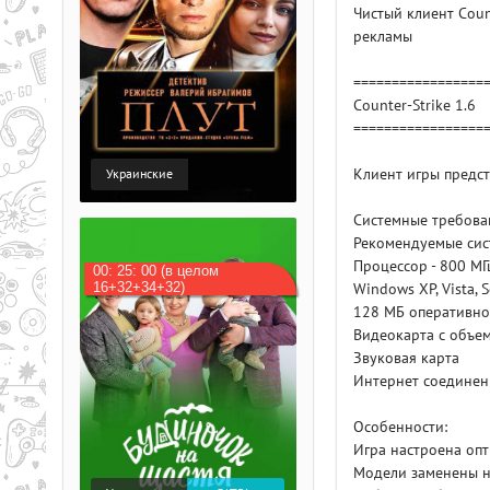
Чистый клиент Coun
рекламы
=================
Counter-Strike 1.6
=================
Клиент игры предст
Украинские
Системные требова
Рекомендуемые сис
Процессор - 800 МГ
00: 25: 00 (в целом
16+32+34+32)
Windows XP, Vista, 
128 МБ оперативно
Видеокарта с объе
Звуковая карта
Интернет соединен
Особенности:
Игра настроена оп
Модели заменены н