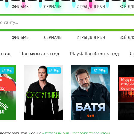
ФИЛЬМЫ
СЕРИАЛЫ
ИГРЫ ДЛЯ PS 4
ВСЁ ДЛЯ
ФИЛЬМЫ
СЕРИАЛЫ
ИГРЫ ДЛЯ PS 4
ВСЁ ДЛЯ
а год
Топ музыка за год
Playstation 4 топ за год
С
SATRip
SATRip
HDTVRip
(в
Мод на
стадии
32)
бета-те