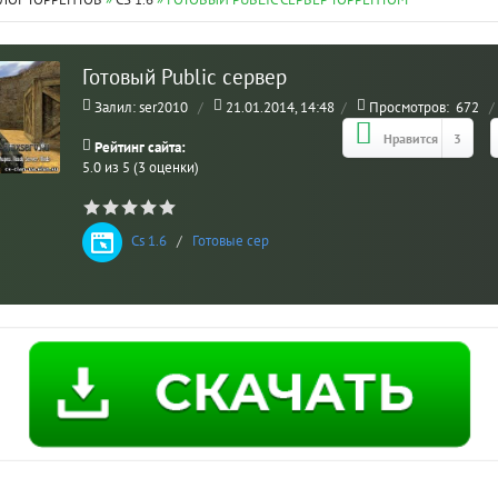
ЛОГ ТОРРЕНТОВ
»
CS 1.6
» ГОТОВЫЙ PUBLIC СЕРВЕР ТОРРЕНТОМ
Готовый Public сервер
Залил: ser2010
/
21.01.2014, 14:48
/
Просмотров:
672
/
Нравится
3
Рейтинг сайта:
5.0 из 5 (3 оценки)
Cs 1.6
/
Готовые сервера
МО
ВЗ