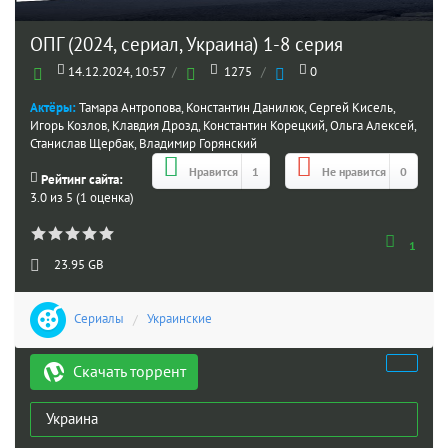
ОПГ (2024, сериал, Украина) 1-8 серия
14.12.2024, 10:57
/
1275
/
0
Актёры:
Тамара Антропова, Константин Данилюк, Сергей Кисель,
Игорь Козлов, Клавдия Дрозд, Константин Корецкий, Ольга Алексей,
Станислав Щербак, Владимир Горянский
Нравится
1
Не нравится
0
Рейтинг сайта:
3.0 из 5 (1 оценка)
1
23.95 GB
Сериалы
/
Украинские
Скачать торрент
Украина