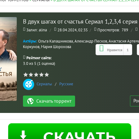
ЛОГ ТОРРЕНТОВ
»
СЕРИАЛЫ
» В ДВУХ ШАГАХ ОТ СЧАСТЬЯ СЕРИАЛ 1,2,3,4 СЕР
В двух шагах от счастья Сериал 1,2,3,4 серия
Залил: alina
/
28.04.2024, 02:35
/
Просмотров:
789
/
Актёры:
Ольга Калашникова, Александр Песков, Анастасия Артемье
Коркунов, Мария Шорохова
Нравится
1
Рейтинг сайта:
3.0 из 5 (1 оценка)
Сериалы
/
Русские
Ро
Скачать торрент
МО
ВЗ