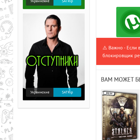
Украинские
SATRip
⚠️ Важно - Если 
блокировщик рек
ВАМ МОЖЕТ Б
Украинские
SATRip