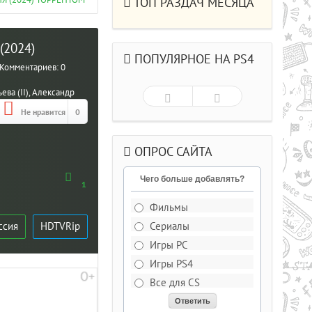
ИЯ (2024) ТОРРЕНТОМ
ТОП РАЗДАЧ МЕСЯЦА
 (2024)
ПОПУЛЯРНОЕ НА PS4
Комментариев:
0
ва (II), Александр
Не нравится
0
ОПРОС САЙТА
Чего больше добавлять?
1
Фильмы
ссия
HDTVRip
Сериалы
Рейтинг
5.0/из 5
Игры PC
Игры PS4
ДЕЛЬКИ CS СО
Все для CS
РЫВАЮЩИМИСЯ ГОЛОВАМИ .