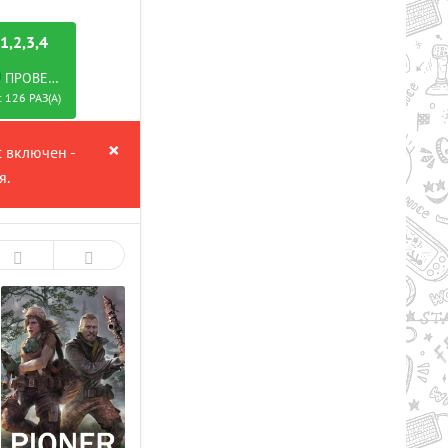
,2,3,4
ПРОВЕРЕНО
 126 РАЗ(А)
Рейтинг
2.7/из 5
50.37 GB
×
с включен -
я.
RY TO THE HEROES! (2024) PC