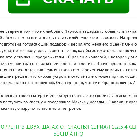
е уверен в том, что их любовь с Ларисой выдержит любые испытания.
 абсолютно на все и знал, что таких жён еще стоит поискать. На трех
подготовил потрясающий подарок и верил, что жена его оценит. Они 
ужно, но все получилось совсем не так, как бы хотелось счастливому с
л, что у его жены продолжительный роман с коллегой, к которому она
ие отменяется, а он должен ее понять и простить. Иначе просто никак.
ас зятю приходится как нельзя тяжело и она хочет ему помочь на потер
нщина решает, что сможет устроить счастливо его жизнь при помощи
 несчастлива в отношениях. Она терпит то, что ее избранник женат. А 
SKU
 о планах своей матери и ее подруги поняла, что спорить с этими же
RE
а поступить по-своему и предложила Максиму идеальный вариант «ром
частливую пару их точно никто не тронет.
ТОРРЕНТ В ДВУХ ШАГАХ ОТ СЧАСТЬЯ СЕРИАЛ 1,2,3,4 СЕР
БЕСПЛАТНО