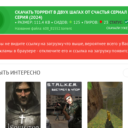
СКАЧАТЬ
ТОРРЕНТ
В ДВУХ ШАГАХ ОТ СЧАСТЬЯ СЕРИАЛ 1
СЕРИЯ (2024)
• РАЗМЕР: 111.4 KB
• СИДОВ:
125 • ПИРОВ:
23
СТАТУС:
СКАЧАЛИ УЖЕ:
Название файла: 608_81552.torrent
вы не видите ссылку на загрузку что выше, вероятнее всего у Ва
ламы в браузере - отключите его и ссылка на загрузку появитс
GLO
ЫТЬ ИНТЕРЕСНО