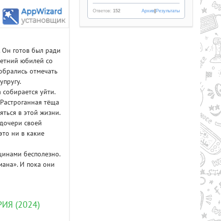
Ответов:
152
Архив
|
Результаты
 Он готов был ради
летний юбилей со
собрались отмечать
упругу.
 собирается уйти.
 Растроганная тёща
Рейтинг
яться в этой жизни.
2.1/из 5
50.34 GB
 дочери своей
это ни в какие
LL AND BONES (2024) PC |
нщинами бесполезно.
PACK
ана». И пока они
ИЯ (2024)