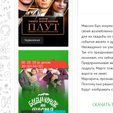
Максим был искренн
своей возлюбленной
дня их свадьбы он 
Украинские
событие весело и др
Неожиданно он узна
Так что празднован
понимает, что сейч
00: 25: 00 (в целом
Предприимчивая же
16+32+34+32)
подруги. Марго тоже
ворота не лезет.
Маргарита, прознав
Поэтому она решил
будут изображать с
СКАЧАТЬ 