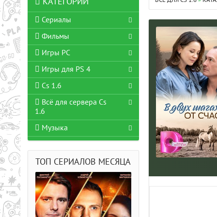
ВСЁ ДЛЯ CS 1.6
»
КАТА
КАТЕГОРИИ
Сериалы
Фильмы
Игры PC
Игры для PS 4
Cs 1.6
Всё для сервера Cs
1.6
Музыка
ТОП СЕРИАЛОВ МЕСЯЦА