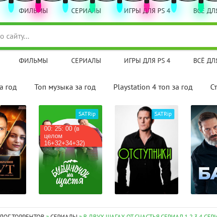
ФИЛЬМЫ
СЕРИАЛЫ
ИГРЫ ДЛЯ PS 4
ВСЁ ДЛЯ
ФИЛЬМЫ
СЕРИАЛЫ
ИГРЫ ДЛЯ PS 4
ВСЁ ДЛЯ
а год
Топ музыка за год
Playstation 4 топ за год
С
SATRip
SATRip
HDTVRip
(в
Мод на
стадии
32)
бета-те