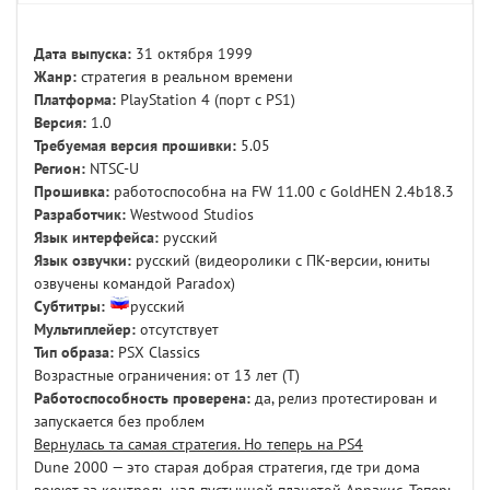
Дата выпуска:
31 октября 1999
Жанр:
стратегия в реальном времени
Платформа:
PlayStation 4 (порт с PS1)
Версия:
1.0
Требуемая версия прошивки:
5.05
Регион:
NTSC-U
Прошивка:
работоспособна на FW 11.00 с GoldHEN 2.4b18.3
Разработчик:
Westwood Studios
Язык интерфейса:
русский
Язык озвучки:
русский (видеоролики с ПК-версии, юниты
озвучены командой Paradox)
Субтитры:
русский
Мультиплейер:
отсутствует
Тип образа:
PSX Classics
Возрастные ограничения: от 13 лет (T)
Работоспособность проверена:
да, релиз протестирован и
запускается без проблем
Вернулась та самая стратегия. Но теперь на PS4
Dune 2000 — это старая добрая стратегия, где три дома