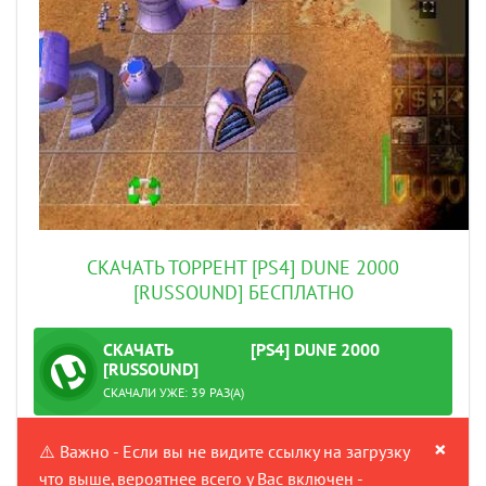
СКАЧАТЬ ТОРРЕНТ [PS4] DUNE 2000
[RUSSOUND] БЕСПЛАТНО
СКАЧАТЬ
[PS4] DUNE 2000
ТОРРЕНТ
[RUSSOUND]
ПРОВЕРЕНО
СКАЧАЛИ УЖЕ: 39 РАЗ(А)
×
⚠️ Важно - Если вы не видите ссылку на загрузку
что выше, вероятнее всего у Вас включен -