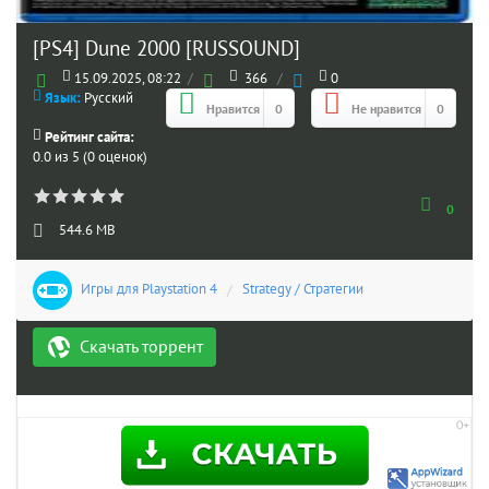
[PS4] Dune 2000 [RUSSOUND]
15.09.2025, 08:22
/
366
/
0
Язык:
Русский
Нравится
0
Не нравится
0
Рейтинг сайта:
0.0 из 5 (0 оценок)
0
544.6 MB
Игры для Playstation 4
/
Strategy / Стратегии
Скачать торрент