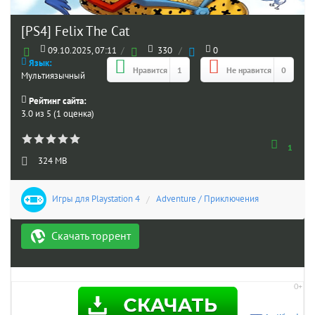
[PS4] Felix The Cat
09.10.2025, 07:11
/
330
/
0
Язык:
Нравится
1
Не нравится
0
Мультиязычный
Рейтинг сайта:
3.0 из 5 (1 оценка)
1
324 MB
Игры для Playstation 4
/
Adventure / Приключения
Скачать торрент