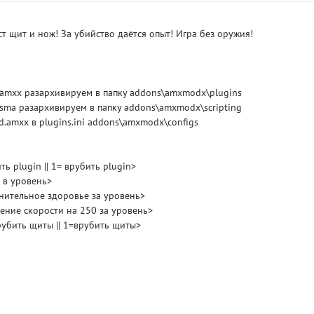
ст щит и нож! За убийство даётся опыт! Игра без оружия!
.amxx разархивируем в папку addons\amxmodx\plugins
sma разархивируем в папку addons\amxmodx\scripting
d.amxx в plugins.ini addons\amxmodx\configs
ь plugin || 1= врубить plugin>
т в уровень>
нительное здоровье за уровень>
SKU
ение скорости на 250 за уровень>
RE
рубить щиты || 1=врубить щиты>