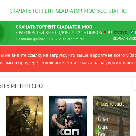
СКАЧАТЬ ТОРРЕНТ GLADIATOR MOD БЕСПЛАТНО
СКАЧАТЬ
ТОРРЕНТ
GLADIATOR MOD
• РАЗМЕР: 13.4 KB
• СИДОВ:
424 • ПИРОВ:
93
СТАТУС:
П
СКАЧАЛИ УЖЕ:
Название файла: 89_167_gladiator_m.rar
вы не видите ссылку на загрузку что выше, вероятнее всего у Ва
ламы в браузере - отключите его и ссылка на загрузку появитс
ЫТЬ ИНТЕРЕСНО