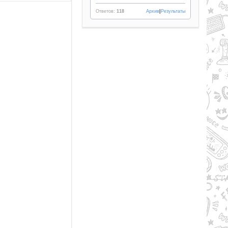
Ответов:
118
Архив
|
Результаты
Рейтинг
2.1/из 5
50.34 GB
LL AND BONES (2024) PC |
PACK