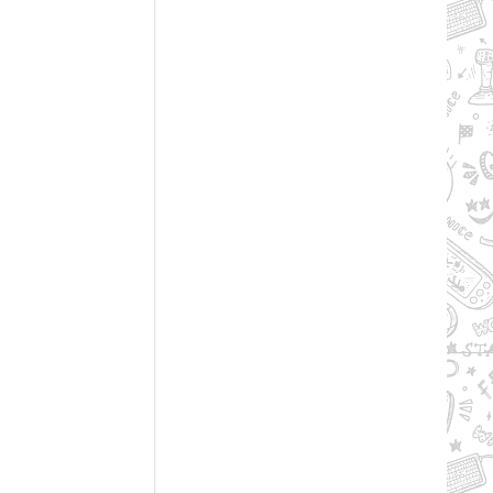
Рейтинг
2.7/из 5
50.37 GB
RY TO THE HEROES! (2024) PC