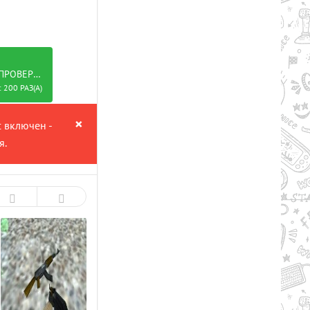
РОВЕРЕНО
 200 РАЗ(А)
×
с включен -
я.