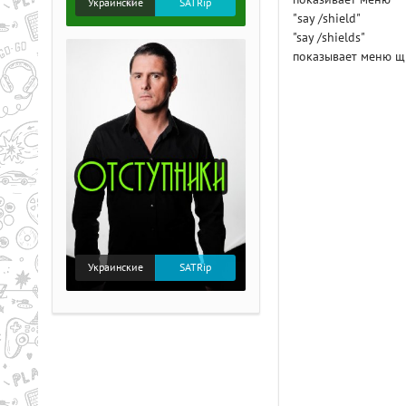
Украинские
SATRip
"say /shield"
"say /shields"
показывает меню щ
Украинские
SATRip