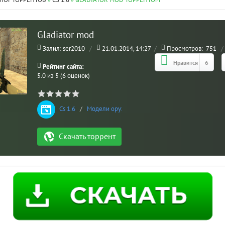
ЛОГ ТОРРЕНТОВ
»
CS 1.6
» GLADIATOR MOD ТОРРЕНТОМ
Gladiator mod
Залил: ser2010
/
21.01.2014, 14:27
/
Просмотров:
751
/
Нравится
6
Рейтинг сайта:
5.0 из 5 (6 оценок)
Cs 1.6
/
Модели оружия
Скачать торрент
МО
ВЗ