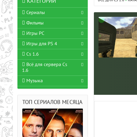
ВСЁ ДЛЯ CS 1.6
»
КАТА
КАТЕГОРИИ
Сериалы
Фильмы
Игры PC
Игры для PS 4
Cs 1.6
Всё для сервера Cs
1.6
Музыка
ТОП СЕРИАЛОВ МЕСЯЦА