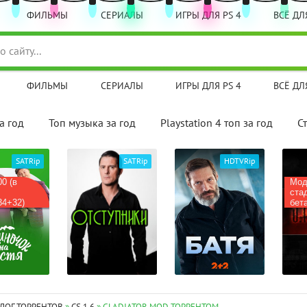
ФИЛЬМЫ
СЕРИАЛЫ
ИГРЫ ДЛЯ PS 4
ВСЁ ДЛЯ
ФИЛЬМЫ
СЕРИАЛЫ
ИГРЫ ДЛЯ PS 4
ВСЁ ДЛЯ
а год
Топ музыка за год
Playstation 4 топ за год
С
SATRip
SATRip
HDTVRip
(в
Мод на
стадии
32)
бета-те