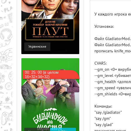
У каждого игрока е
Установка:
Файл GladiatorMod
Файл GladiatorMod.
Украинские
прописать knife_mo
CVARS:
--gm_on <0= вирубит
00: 25: 00 (в целом
--gm_level <убивае
16+32+34+32)
--gm_health <допол
--gm_speed <увелич
--gm_shields <0=ви
Команды:
"say /gladiator"
"say /gm"
"say /glad"
показивает меню