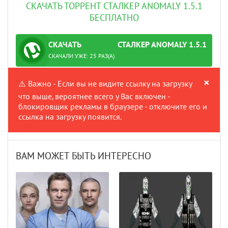
СКАЧАТЬ ТОРРЕНТ СТАЛКЕР ANOMALY 1.5.1
БЕСПЛАТНО
СКАЧАТЬ
СТАЛКЕР ANOMALY 1.5.1
ТОРРЕНТ
ПРОВЕРЕНО
СКАЧАЛИ УЖЕ: 25 РАЗ(А)
×
⚠️ Важно - Если вы не видите ссылку на загрузку
что выше, вероятнее всего у Вас включен -
блокировщик рекламы в браузере - отключите его и
ссылка на загрузку появится.
ВАМ МОЖЕТ БЫТЬ ИНТЕРЕСНО