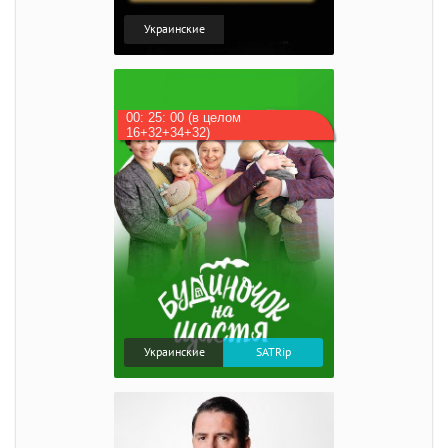
Украинские
00: 25: 00 (в целом
16+32+34+32)
Украинские
SATRip