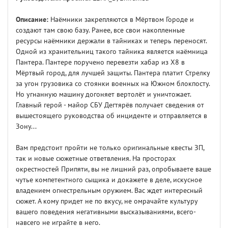
Описание:
Наёмники закрепляются в Мёртвом Городе и
создают там свою базу. Ранее, все свои накопленные
ресурсы наёмники держали в тайниках и теперь переносят.
Одной из хранительниц такого тайника является наёмница
Пантера. Пантере поручено перевезти хабар из Х8 в
Мёртвый город, для лучшей защиты. Пантера платит Стрелку
за угон грузовика со стоянки военных на Южном блокпосту.
Но угнанную машину догоняет вертолёт и уничтожает.
Главный герой - майор СБУ Дегтярёв получает сведения от
вышестоящего руководства об инциденте и отправляется в
Зону...
Вам предстоит пройти не только оригинальные квесты ЗП,
так и новые сюжетные ответвления. На просторах
окрестностей Припяти, вы не лишний раз, опробываете ваше
чутье компетентного сыщика и докажете в деле, искусное
владением огнестрельным оружием. Вас ждет интересный
сюжет. А кому придет не по вкусу, не омрачайте культуру
вашего поведения негативными высказываниями, всего-
навсего не играйте в него.