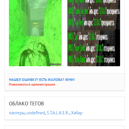
НАШЕЛ ОШИБКУ? ЕСТЬ ЖАЛОБА? ЖМИ!
Пожаловаться администрации
ОБЛАКО ТЕГОВ
пантеры
,
undefined
,
S.T.A.L.K.E.R.
,
Хабар