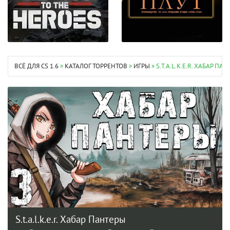
ВСЁ ДЛЯ CS 1.6
»
КАТАЛОГ ТОРРЕНТОВ
»
ИГРЫ
» S.T.A.L.K.E.R. ХАБАР П
S.t.a.l.k.e.r. Хабар Пантеры