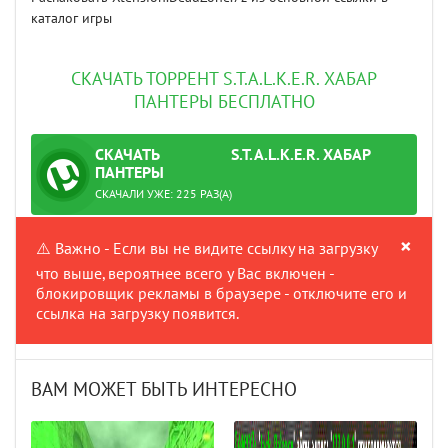
каталог игры
СКАЧАТЬ ТОРРЕНТ S.T.A.L.K.E.R. ХАБАР
ПАНТЕРЫ БЕСПЛАТНО
СКАЧАТЬ
S.T.A.L.K.E.R. ХАБАР
ТОРРЕНТ
ПАНТЕРЫ
ПРОВЕРЕНО
СКАЧАЛИ УЖЕ: 225 РАЗ(А)
×
⚠️ Важно - Если вы не видите ссылку на загрузку
что выше, вероятнее всего у Вас включен -
блокировщик рекламы в браузере - отключите его и
ссылка на загрузку появится.
ВАМ МОЖЕТ БЫТЬ ИНТЕРЕСНО