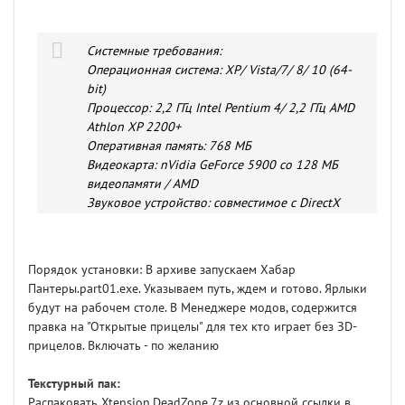
Системные требования:
Операционная система: XP/ Vista/7/ 8/ 10 (64-
bit)
Процессор: 2,2 ГГц Intel Pentium 4/ 2,2 ГГц AMD
Athlon XP 2200+
Оперативная память: 768 МБ
Видеокарта: nVidia GeForce 5900 со 128 МБ
видеопамяти / AMD
Звуковое устройство: совместимое с DirectX
Места на жестком диске: 6 Гб
Порядок установки: В архиве запускаем Хабар
Пантеры.part01.exe. Указываем путь, ждем и готово. Ярлыки
будут на рабочем столе. В Менеджере модов, содержится
правка на "Открытые прицелы" для тех кто играет без ЗD-
прицелов. Включать - по желанию
Текстурный пак:
Распаковать Xtension.DeadZone.7z из основной ссылки в