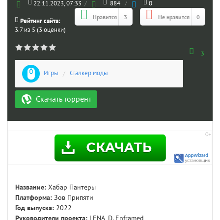
22.11.2023, 07:33
/
884
/
0
Нравится
3
Не нравится
0
Рейтинг сайта:
3.7 из 5 (3 оценки)
3
Игры
/
Сталкер моды
Скачать торрент
Название:
Хабар Пантеры
Платформа:
Зов Припяти
Год выпуска:
2022
Руководители проекта:
LENA_D, Enframed