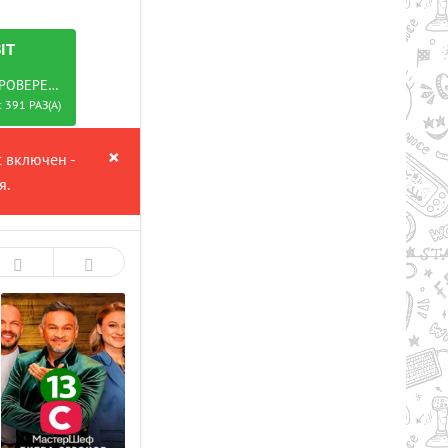
IТ
ОВЕРЕНО
 391 РАЗ(А)
×
с включен -
я.