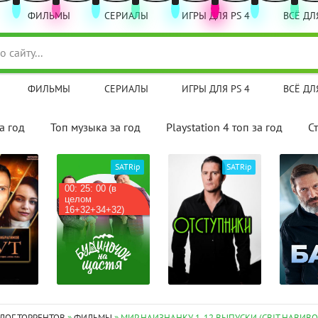
ФИЛЬМЫ
СЕРИАЛЫ
ИГРЫ ДЛЯ PS 4
ВСЁ ДЛЯ
ФИЛЬМЫ
СЕРИАЛЫ
ИГРЫ ДЛЯ PS 4
ВСЁ ДЛЯ
а год
Топ музыка за год
Playstation 4 топ за год
С
SATRip
SATRip
HDTVRip
(в
Мод на
стадии
32)
бета-те