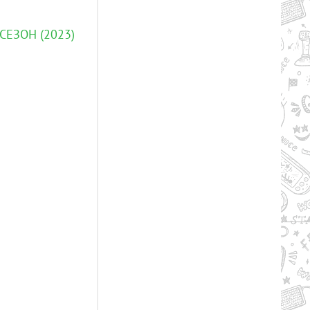
СЕЗОН (2023)
Рейтинг
2.7/из 5
50.37 GB
RY TO THE HEROES! (2024) PC