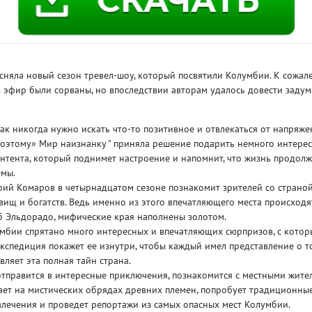
сняла новый сезон тревел-шоу, который посвятили Колумбии. К сожал
 эфир были сорваны, но впоследствии авторам удалось довести задум
ак никогда нужно искать что-то позитивное и отвлекаться от напряж
поэтому» Мир наизнанку " приняла решение подарить немного интерес
нтента, который поднимет настроение и напомнит, что жизнь продолж
емы.
ий Комаров в четырнадцатом сезоне познакомит зрителей со страной
ищ и богатств. Ведь именно из этого впечатляющего места происходя
SKU
б Эльдорадо, мифические края наполнены золотом.
RE
умбии спрятано много интересных и впечатляющих сюрпризов, с кото
Экспедиция покажет ее изнутри, чтобы каждый имел представление о то
вляет эта полная тайн страна.
тправится в интересные приключения, познакомится с местными жите
ает на мистических обрядах древних племен, попробует традиционны
лечения и проведет репортажи из самых опасных мест Колумбии.