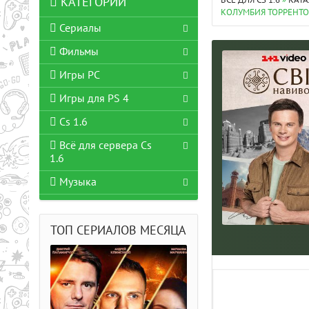
ВСЁ ДЛЯ CS 1.6
»
КАТА
КАТЕГОРИИ
КОЛУМБИЯ ТОРРЕНТ
Сериалы
Фильмы
Игры PC
Игры для PS 4
Cs 1.6
Всё для сервера Cs
1.6
Музыка
ТОП СЕРИАЛОВ МЕСЯЦА