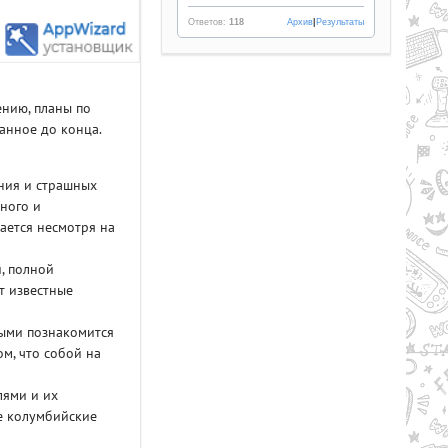
Ответов:
118
Архив
|
Результаты
ению, планы по
анное до конца.
ения и страшных
ного и
Рейтинг
ается несмотря на
2.1/из 5
50.34 GB
, полной
т известные
LL AND BONES (2024) PC |
PACK
рыми познакомится
м, что собой на
лями и их
е колумбийские