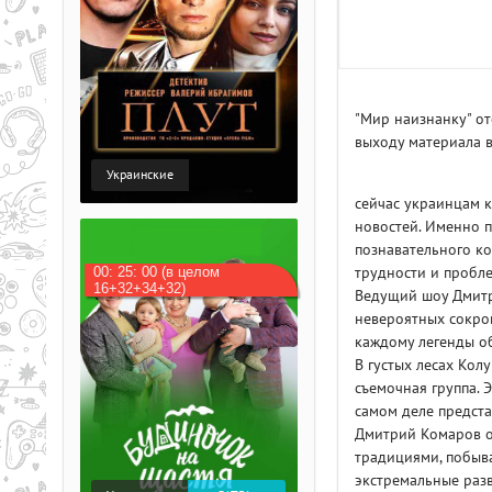
"Мир наизнанку" от
выходу материала в
Украинские
сейчас украинцам к
новостей. Именно 
познавательного ко
00: 25: 00 (в целом
трудности и пробл
16+32+34+32)
Ведущий шоу Дмитр
невероятных сокров
каждому легенды о
В густых лесах Кол
съемочная группа. 
самом деле предста
Дмитрий Комаров о
традициями, побыв
экстремальные разв