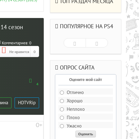
Т) 14 СЕЗОН (2023)
ТОП РАЗДАЧ МЕСЯЦА
ПОПУЛЯРНОЕ НА PS4
 14 сезон
Комментариев:
0
Не нравится
0
ОПРОС САЙТА
Оцените мой сайт
4
Отлично
Хорошо
аина
HDTVRip
Рейтинг
5.0/из 5
Неплохо
Плохо
ДЕЛЬКИ CS СО
Ужасно
РЫВАЮЩИМИСЯ ГОЛОВАМИ .