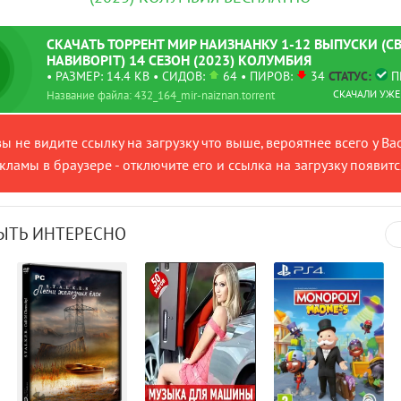
СКАЧАТЬ
ТОРРЕНТ
МИР НАИЗНАНКУ 1-12 ВЫПУСКИ (СВ
НАВИВОРIТ) 14 СЕЗОН (2023) КОЛУМБИЯ
• РАЗМЕР: 14.4 KB
• СИДОВ:
64 • ПИРОВ:
34
СТАТУС:
ПР
СКАЧАЛИ УЖЕ:
Название файла: 432_164_mir-naiznan.torrent
вы не видите ссылку на загрузку что выше, вероятнее всего у Ва
ламы в браузере - отключите его и ссылка на загрузку появитс
ЫТЬ ИНТЕРЕСНО