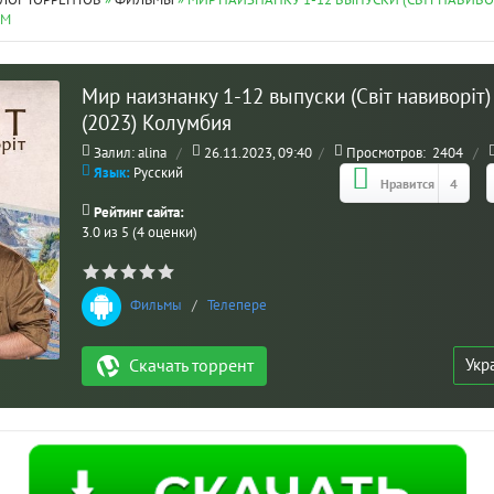
ЛОГ ТОРРЕНТОВ
»
ФИЛЬМЫ
» МИР НАИЗНАНКУ 1-12 ВЫПУСКИ (СВIТ НАВИВОРI
ОМ
Мир наизнанку 1-12 выпуски (Свiт навиворiт)
(2023) Колумбия
Залил: alina
/
26.11.2023, 09:40
/
Просмотров:
2404
/
Язык:
Русский
Нравится
4
Рейтинг сайта:
3.0 из 5 (4 оценки)
Фильмы
/
Телепередачи
Укр
Скачать торрент
МО
ВЗ