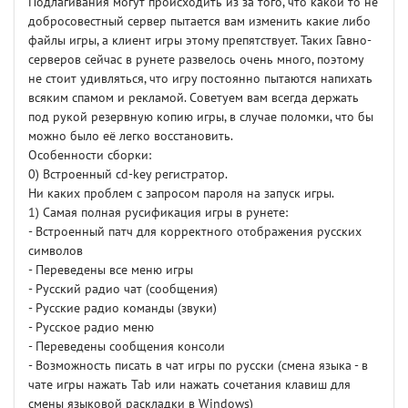
Подлагивания могут происходить из за того, что какой то не
добросовестный сервер пытается вам изменить какие либо
файлы игры, а клиент игры этому препятствует. Таких Гавно-
серверов сейчас в рунете развелось очень много, поэтому
не стоит удивляться, что игру постоянно пытаются напихать
всяким спамом и рекламой. Советуем вам всегда держать
под рукой резервную копию игры, в случае поломки, что бы
можно было её легко восстановить.
Особенности сборки:
0) Встроенный cd-key регистратор.
Ни каких проблем с запросом пароля на запуск игры.
1) Самая полная русификация игры в рунете:
- Встроенный патч для корректного отображения русских
символов
- Переведены все меню игры
- Русский радио чат (сообщения)
- Русские радио команды (звуки)
- Русское радио меню
- Переведены сообщения консоли
- Возможность писать в чат игры по русски (смена языка - в
чате игры нажать Tab или нажать сочетания клавиш для
смены языковой раскладки в Windows)