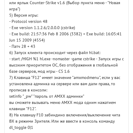
или ярлык Counter-Strike v1.6 (Выбор пункта меню - "Новая
игра")
5) Версия игры:
- Protocol version 48
- Exe version 1.1.2.6/2.0.0.0 (cstrike)
- Exe build: 21:57:36 Feb 8 2006 (3382) + Exe build: 16:05:41
Jun 15 2009 (4554)
- Патч 28 + 43
6) Запуск клиента происходит через файл hl.bat:
- start /HIGH %1 hl.exe -nomaster -game cstrike - Запуск игры с
высоким приоритетом ОС, без отображения в глобальной
базе серверов, мод игры - CS 1.6
7) Клавиша "F12" имеет значение "amxmodmenu", если у вас
установлена админка на сервере или вам дали права, то
прописав в консоли:
setinfo "_pw" "пароль от AMXX админки"
вы сможете вызывать меню AMXX мода одним нажатием
клавиши "F12".
8) На клавишу F10 забиндино включения/выключение чита
ВХ в режими Зрителя. Или же ввести в консоль команду
dl_toggle 0|1