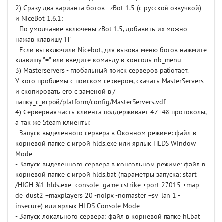
2) Сразу два варианта ботов - zBot 1.5 (с русской озвучкой)
и NiceBot 1.6.1:
- По умолчание включены zBot 1.5, добавить их можно
нажав клавишу 'H'
- Если вы включили Nicebot, для вызова меню ботов нажмите
клавишу "=" или введите команду в консоль nb_menu
3) Masterservers - глобальный поиск серверов работает.
У кого проблемы с поиском сервером, скачать MasterServers
и скопировать его с заменой в /
папку_с_игрой/platform/config/MasterServers.vdf
4) Серверная часть клиента поддерживает 47+48 протоколы,
а так же Steam клиенты:
- Запуск выделенного сервера в Оконном режиме: файл в
корневой папке с игрой hlds.exe или ярлык HLDS Window
Mode
- Запуск выделенного сервера в консольном режиме: файл в
корневой папке с игрой hlds.bat (параметры запуска: start
/HIGH %1 hlds.exe -console -game cstrike +port 27015 +map
de_dust2 +maxplayers 20 -noipx -nomaster +sv_lan 1 -
insecure) или ярлык HLDS Console Mode
- Запуск локального сервера: файл в корневой папке hl.bat