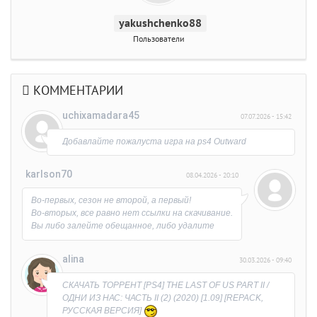
yakushchenko88
Пользователи
КОММЕНТАРИИ
uchixamadara45
07.07.2026 - 15:42
Добавлайте пожалуста игра на ps4 Outward
karlson70
08.04.2026 - 20:10
Во-первых, сезон не второй, а первый!
Во-вторых, все равно нет ссылки на скачивание.
Вы либо залейте обещанное, либо удалите
раздачу.
Обидно, что время потерял на выяснение
alina
30.03.2026 - 09:40
причины)))
СКАЧАТЬ ТОРРЕНТ [PS4] THE LAST OF US PART II /
ОДНИ ИЗ НАС: ЧАСТЬ II (2) (2020) [1.09] [REPACK,
РУССКАЯ ВЕРСИЯ]