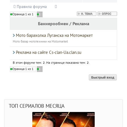
Правила форума
Страница
1
из
1
1
Баннерообмен / Реклама
Мото барахолка Луганска на Мотомаркет
Мото базар мототехники на Motomarket
Реклама на сайте Cs-clan-Ua.clan.su
В этом форуме тем:
2
. На странице показано тем:
2
.
Страница
1
из
1
1
ТОП СЕРИАЛОВ МЕСЯЦА