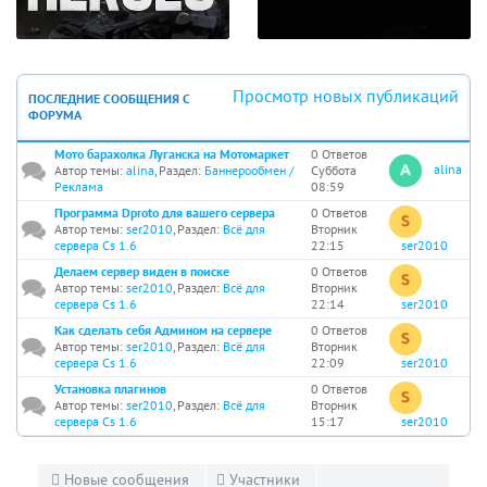
Просмотр новых публикаций
ПОСЛЕДНИЕ СООБЩЕНИЯ С
ФОРУМА
Мото барахолка Луганска на Мотомаркет
0 Ответов
alina
Автор темы:
alina
, Раздел:
Баннерообмен /
Суббота
Реклама
08:59
Программа Dproto для вашего сервера
0 Ответов
Автор темы:
ser2010
, Раздел:
Всё для
Вторник
сервера Cs 1.6
22:15
ser2010
Делаем сервер виден в поиске
0 Ответов
Автор темы:
ser2010
, Раздел:
Всё для
Вторник
сервера Cs 1.6
22:14
ser2010
Как сделать себя Админом на сервере
0 Ответов
Автор темы:
ser2010
, Раздел:
Всё для
Вторник
сервера Cs 1.6
22:09
ser2010
Установка плагинов
0 Ответов
Автор темы:
ser2010
, Раздел:
Всё для
Вторник
сервера Cs 1.6
15:17
ser2010
Новые сообщения
Участники