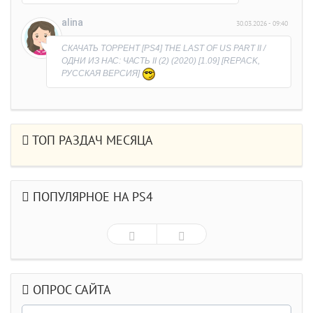
раздачу.
Обидно, что время потерял на выяснение
alina
30.03.2026 - 09:40
причины)))
СКАЧАТЬ ТОРРЕНТ [PS4] THE LAST OF US PART II /
ОДНИ ИЗ НАС: ЧАСТЬ II (2) (2020) [1.09] [REPACK,
РУССКАЯ ВЕРСИЯ]
ТОП РАЗДАЧ МЕСЯЦА
ПОПУЛЯРНОЕ НА PS4
ОПРОС САЙТА