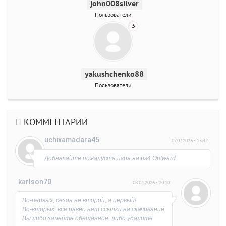
john008silver
Пользователи
3
yakushchenko88
Пользователи
КОММЕНТАРИИ
uchixamadara45
07.07.2026 - 15:42
Добавлайте пожалуста игра на ps4 Outward
karlson70
08.04.2026 - 20:10
Во-первых, сезон не второй, а первый!
Во-вторых, все равно нет ссылки на скачивание.
Вы либо залейте обещанное, либо удалите