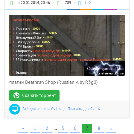
20.01.2014, 20:46
/
789
/
0
плагин Deathrun Shop (Russian v. by R3g0)
Скачать торрент
Всё для сервера Cs 1.6
/
Плагины для Cs 1.6
«
1
2
...
5
6
7
8
»