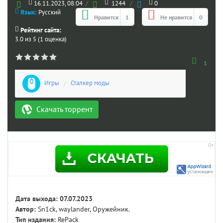
16.11.2023, 08:04
/
1244
/
0
Язык:
Русский
Нравится
1
Не нравится
0
Рейтинг сайта:
3.0 из 5 (1 оценка)
1
Игры
/
Сталкер моды
Скачать торрент
Дата выхода: 07.07.2023
Автор:
Sn1ck, waylander, Оружейник.
Тип издания:
RePack