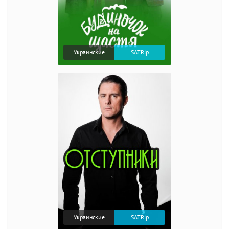
Украинские
SATRip
Украинские
SATRip