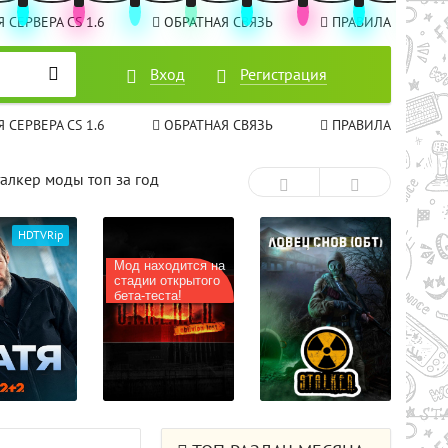
 СЕРВЕРА CS 1.6
ОБРАТНАЯ СВЯЗЬ
ПРАВИЛА
Вход
Вход
Регистрация
Регистрация
 СЕРВЕРА CS 1.6
ОБРАТНАЯ СВЯЗЬ
ПРАВИЛА
талкер моды топ за год
ходится на
 открытого
еста!