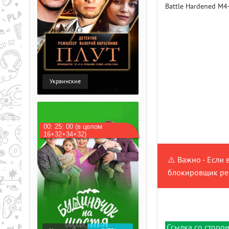
Battle Hardened M4
Украинские
00: 25: 00 (в целом
16+32+34+32)
⚠️ Важно - Если 
блокировщик рек
Ссылка со сторон