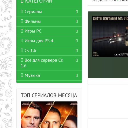
ВСЁ ДЛЯ CS 1.6
»
КАТА
КАТЕГОРИИ
Сериалы
Фильмы
Игры PC
Игры для PS 4
Cs 1.6
Всё для сервера Cs
1.6
Музыка
ТОП СЕРИАЛОВ МЕСЯЦА