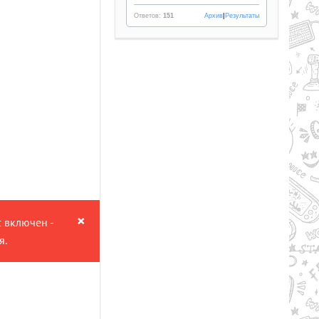
Ответов:
151
Архив
|
Результаты
Рейтинг
2.1/из 5
50.34 GB
LL AND BONES (2024) PC |
×
с включен -
PACK
я.