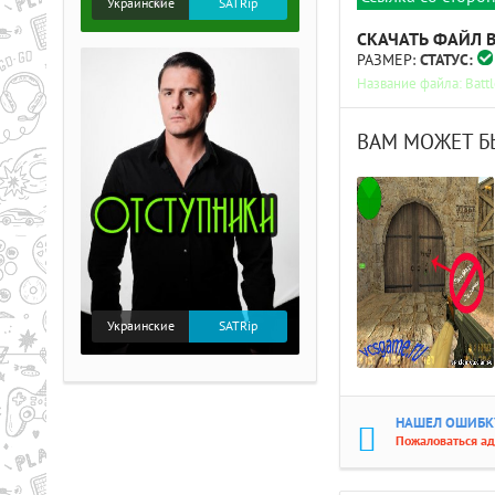
Украинские
SATRip
СКАЧАТЬ
ФАЙЛ
РАЗМЕР:
СТАТУС:
Название файла: Batt
ВАМ МОЖЕТ Б
Украинские
SATRip
НАШЕЛ ОШИБКУ
Пожаловаться а