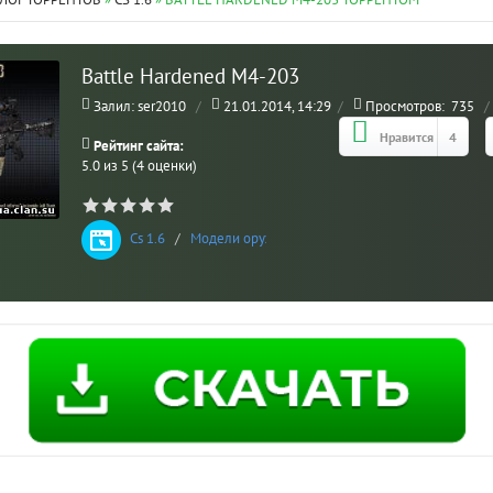
ЛОГ ТОРРЕНТОВ
»
CS 1.6
» BATTLE HARDENED M4-203 ТОРРЕНТОМ
Battle Hardened M4-203
Залил: ser2010
/
21.01.2014, 14:29
/
Просмотров:
735
/
Нравится
4
Рейтинг сайта:
5.0 из 5 (4 оценки)
Cs 1.6
/
Модели оружия
МО
ВЗ