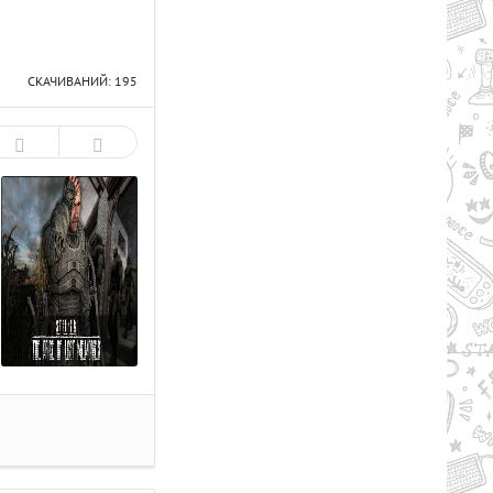
СКАЧИВАНИЙ: 195
Рейтинг
2.7/из 5
50.37 GB
RY TO THE HEROES! (2024) PC