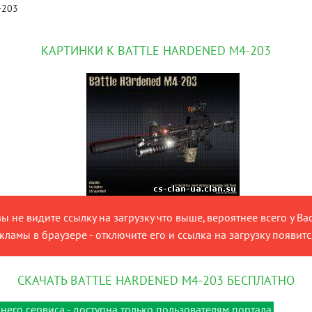
-203
КАРТИНКИ К BATTLE HARDENED M4-203
SKU
вы не видите ссылку на загрузку что выше, вероятнее всего у Ва
RE
ламы в браузере - отключите его и ссылка на загрузку появитс
СКАЧАТЬ BATTLE HARDENED M4-203 БЕСПЛАТНО
него сервиса - доступна только пользователям портала