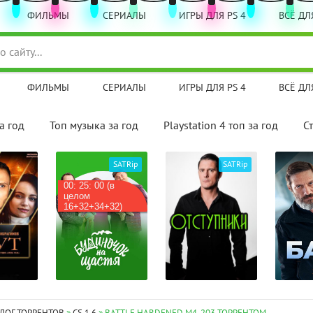
ФИЛЬМЫ
СЕРИАЛЫ
ИГРЫ ДЛЯ PS 4
ВСЁ ДЛЯ
ФИЛЬМЫ
СЕРИАЛЫ
ИГРЫ ДЛЯ PS 4
ВСЁ ДЛЯ
а год
Топ музыка за год
Playstation 4 топ за год
С
SATRip
SATRip
HDTVRip
(в
Мод на
стадии
32)
бета-т