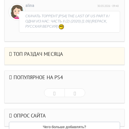
Обидно, что время потерял на выяснение
alina
30.03.2026 - 09:40
причины)))
СКАЧАТЬ ТОРРЕНТ [PS4] THE LAST OF US PART II /
ОДНИ ИЗ НАС: ЧАСТЬ II (2) (2020) [1.09] [REPACK,
РУССКАЯ ВЕРСИЯ]
ТОП РАЗДАЧ МЕСЯЦА
ПОПУЛЯРНОЕ НА PS4
ОПРОС САЙТА
Чего больше добавлять?