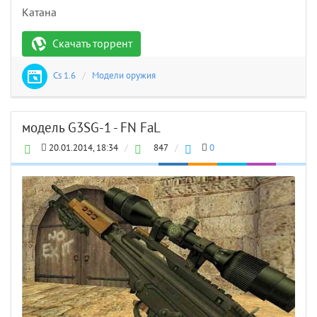
Катана
Скачать торрент
Cs 1.6
/
Модели оружия
модель G3SG-1 - FN FaL
20.01.2014, 18:34
/
847
/
0