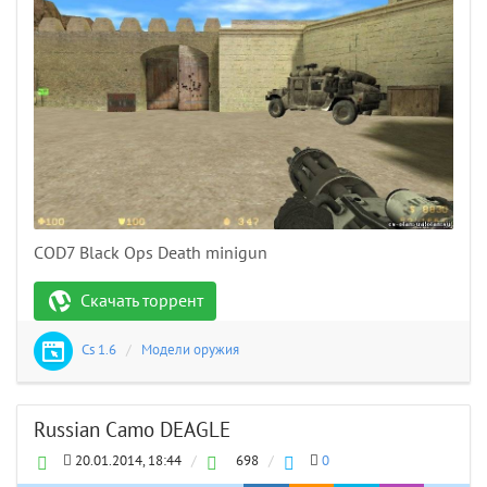
COD7 Black Ops Death minigun
Скачать торрент
Cs 1.6
/
Модели оружия
Russian Camo DEAGLE
20.01.2014, 18:44
/
698
/
0