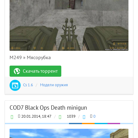
M249 » Мясорубка
Скачать торрент
Cs 1.6
/
Модели оружия
COD7 Black Ops Death minigun
20.01.2014, 18:47
/
1039
/
0