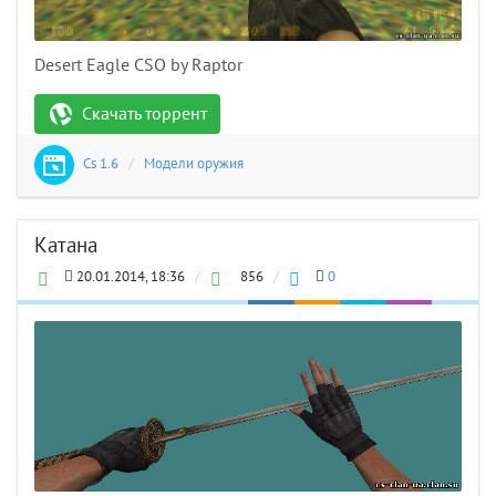
Desert Eagle CSO by Raptor
Скачать торрент
Cs 1.6
/
Модели оружия
Катана
20.01.2014, 18:36
/
856
/
0