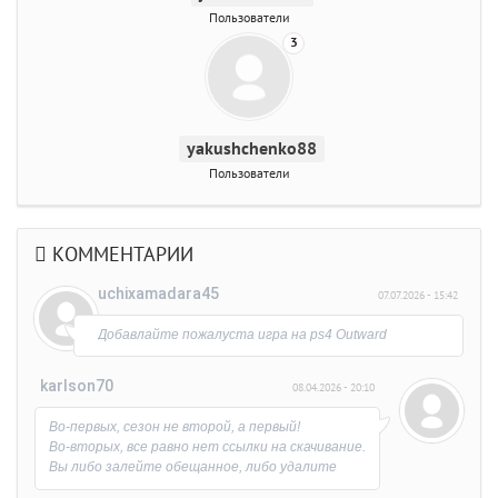
Пользователи
3
yakushchenko88
Пользователи
КОММЕНТАРИИ
uchixamadara45
07.07.2026 - 15:42
Добавлайте пожалуста игра на ps4 Outward
karlson70
08.04.2026 - 20:10
Во-первых, сезон не второй, а первый!
Во-вторых, все равно нет ссылки на скачивание.
Вы либо залейте обещанное, либо удалите
раздачу.