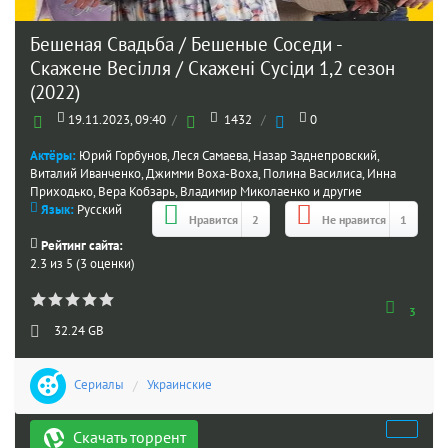
Бешеная Свадьба / Бешеные Соседи -
Скажене Весілля / Скажені Сусіди 1,2 сезон
(2022)
19.11.2023, 09:40
/
1432
/
0
Актёры:
Юрий Горбунов, Леся Самаева, Назар Заднепровский,
Виталий Иванченко, Джимми Воха-Воха, Полина Василиса, Инна
Приходько, Вера Кобзарь, Владимир Миколаенко и другие
Язык:
Русский
Нравится
2
Не нравится
1
Рейтинг сайта:
2.3 из 5 (3 оценки)
3
32.24 GB
Сериалы
/
Украинские
Скачать торрент